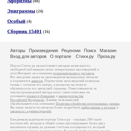
Афоризмы
(88)
Эпиграммы
(24)
Особый
(4)
Сборник 15401
(16)
Авторы
Произведения
Рецензии
Поиск
Магазин
Вход для авторов
О портале
Стихи.ру
Проза.ру
Портал Стихи.ру предоставляет авторам возможность
свободной публикации своих литературных произведений в
сети Интернет на основании
пользовательского договора
.
Все авторские права на произведения принадлежат авторам
и охраняются
законом
. Перепечатка произведений возможна
только с согласия его автора, к которому вы можете
обратиться на его авторской странице. Ответственность за
тексты произведений авторы несут самостоятельно на
основании
правил публикации
и
законодательства
Российской Федерации
. Данные пользователей
обрабатываются на основании
Политики обработки персональных данных
.
Вы также можете посмотреть более подробную
информацию о портале
и
связаться с администрацией
.
Ежедневная аудитория портала Стихи.ру – порядка 200 тысяч
посетителей, которые в общей сумме просматривают более двух
миллионов страниц по данным счетчика посещаемости, который
расположен справа от этого текста. В каждой графе указано по две