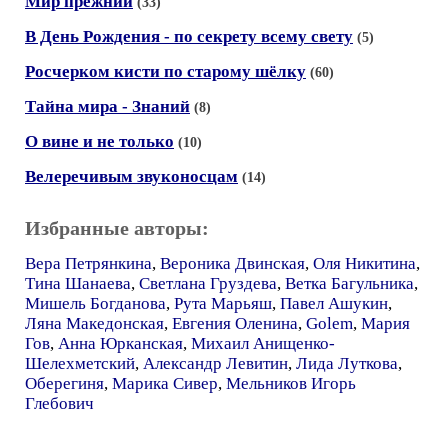
Мир прежний
(33)
В День Рождения - по секрету всему свету
(5)
Росчерком кисти по старому шёлку
(60)
Тайна мира - Знаний
(8)
О вине и не только
(10)
Велеречивым звуконосцам
(14)
Избранные авторы:
Вера Петрянкина
,
Вероника Двинская
,
Оля Никитина
,
Тина Шанаева
,
Светлана Груздева
,
Ветка Багульника
,
Мишель Богданова
,
Рута Марьяш
,
Павел Ашукин
,
Ляна Македонская
,
Евгения Оленина
,
Golem
,
Мария
Гов
,
Анна Юрканская
,
Михаил Анищенко-
Шелехметский
,
Александр Левитин
,
Лида Луткова
,
Оберегиня
,
Марика Сивер
,
Мельников Игорь
Глебович