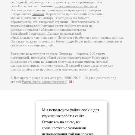
свободной публикации своих литературных произведений в
сети Интернет на основании
пользовательского договора
.
Все авторские права на произведения принадлежат авторам
и охраняются
законом
. Перепечатка произведений возможна
только с согласия его автора, к которому вы можете
обратиться на его авторской странице. Ответственность за
тексты произведений авторы несут самостоятельно на
основании
правил публикации
и
законодательства
Российской Федерации
. Данные пользователей
обрабатываются на основании
Политики обработки персональных данных
.
Вы также можете посмотреть более подробную
информацию о портале
и
связаться с администрацией
.
Ежедневная аудитория портала Стихи.ру – порядка 200 тысяч
посетителей, которые в общей сумме просматривают более двух
миллионов страниц по данным счетчика посещаемости, который
расположен справа от этого текста. В каждой графе указано по две
цифры: количество просмотров и количество посетителей.
© Все права принадлежат авторам, 2000-2026. Портал работает под
эгидой
Российского союза писателей
.
18+
Мы используем файлы cookie для
улучшения работы сайта.
Оставаясь на сайте, вы
соглашаетесь с условиями
использования файлов cookies.