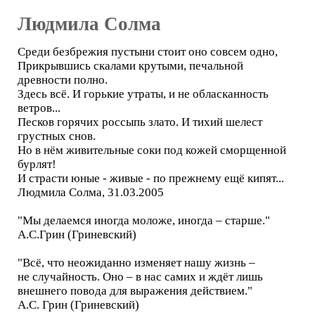
Людмила Солма
Среди безбрежия пустыни стоит оно совсем одно,
Прикрывшись скалами крутыми, печальной
древности полно.
Здесь всё. И горькие утраты, и не обласканность
ветров...
Песков горячих россыпь злато. И тихий шелест
грустных снов.
Но в нём живительные соки под кожей сморщенной
бурлят!
И страсти юные - живые - по прежнему ещё кипят...
Людмила Солма, 31.03.2005
"Мы делаемся иногда моложе, иногда – старше."
А.С.Грин (Гриневский)
"Всё, что неожиданно изменяет нашу жизнь –
не случайность. Оно – в нас самих и ждёт лишь
внешнего повода для выражения действием."
А.С. Грин (Гриневский)