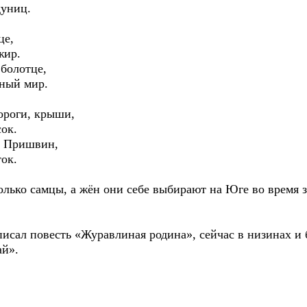
дуниц.
це,
жир.
 болотце,
вный мир.
ороги, крыши,
сок.
ет Пришвин,
ок.
олько самцы, а жён они себе выбирают на Юге во время 
исал повесть «Журавлиная родина», сейчас в низинах и 
й».