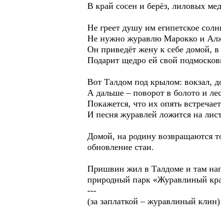
В край сосен и берёз, лиловых ме
Не греет душу им египетское солн
Не нужно журавлю Марокко и Ал
Он приведёт жену к себе домой, в
Подарит щедро ей свой подмоско
Вот Талдом под крылом: вокзал, д
А дальше – поворот в болото и ле
Покажется, что их опять встреча
И песня журавлей ложится на лист
Домой, на родину возвращаются т
обновление стаи.
Пришвин жил в Талдоме и там нап
природный парк «Журавлиный кра
---
(за заплаткой – журавлиный клин)