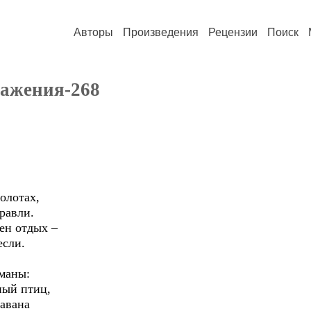
Авторы
Произведения
Рецензии
Поиск
ражения-268
олотах,
равли.
ен отдых –
если.
маны:
ный птиц,
равана