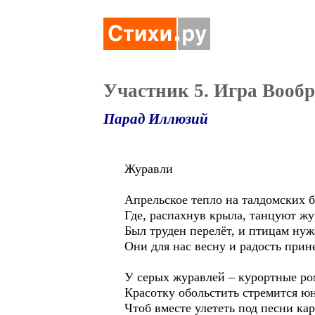
Участник 5. Игра Вооб
Парад Иллюзий
Журавли
Апрельское тепло на талдомских б
Где, распахнув крыла, танцуют жу
Был труден перелёт, и птицам нуж
Они для нас весну и радость прин
У серых журавлей – курортные ро
Красотку обольстить стремится ю
Чтоб вместе улететь под песни ка