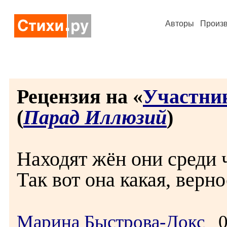
Авторы
Произ
Рецензия на «
Участник
(
Парад Иллюзий
)
Находят жён они среди 
Так вот она какая, верно
Марина Быстрова-Докс
09