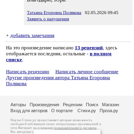
Татьяна Егоровна Полякова
02.05.2026 09:45
Заявить о нарушении
+
добавить замечания
На это произведение написано
13 рецензий
, здесь
отображается последняя, остальные -
в полном
списке
.
Написать рецензию
Написать личное сообщение
Другие произведения автора Татьяна Егоровна
Полякова
Авторы
Произведения
Рецензии
Поиск
Магазин
Вход для авторов
О портале
Стихи.ру
Проза.ру
Портал Стихи.ру предоставляет авторам возможность
свободной публикации своих литературных произведений в
сети Интернет на основании
пользовательского договора
.
Все авторские права на произведения принадлежат авторам