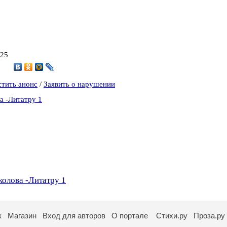
025
6
стить анонс
/
Заявить о нарушении
а -Литатру 1
колова -Литатру 1
к
Магазин
Вход для авторов
О портале
Стихи.ру
Проза.ру