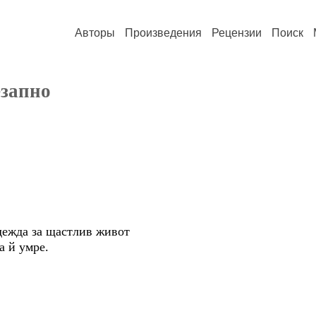
Авторы
Произведения
Рецензии
Поиск
езапно
дежда за щастлив живот
а й умре.