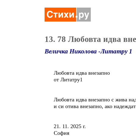
13. 78 Любовта идва вн
Величка Николова -Литатру 1
Любовта идва внезапно
от Литатру1
Любовта идва внезапно с жива на
и си отива внезапно, ако надеждат
21. 11. 2025 г.
София