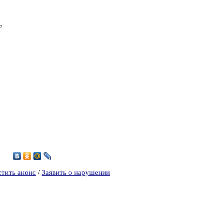
,
5
стить анонс
/
Заявить о нарушении