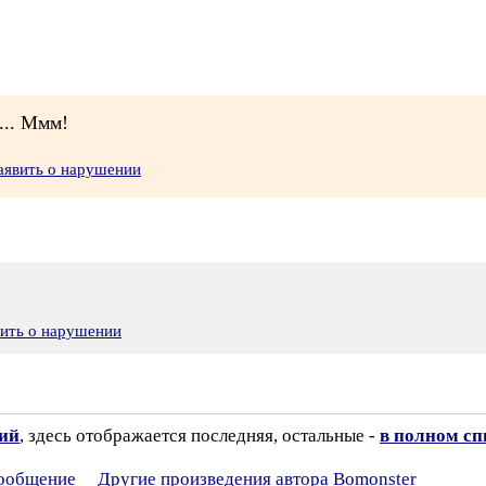
"... Ммм!
аявить о нарушении
вить о нарушении
зий
, здесь отображается последняя, остальные -
в полном сп
сообщение
Другие произведения автора Bomonster