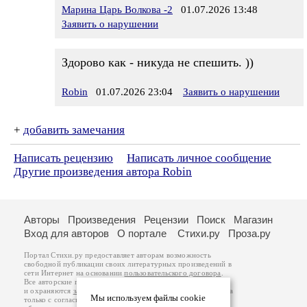
Марина Царь Волкова -2
01.07.2026 13:48
Заявить о нарушении
Здорово как - никуда не спешить. ))
Robin
01.07.2026 23:04
Заявить о нарушении
+
добавить замечания
Написать рецензию
Написать личное сообщение
Другие произведения автора Robin
Авторы
Произведения
Рецензии
Поиск
Магазин
Вход для авторов
О портале
Стихи.ру
Проза.ру
Портал Стихи.ру предоставляет авторам возможность
свободной публикации своих литературных произведений в
сети Интернет на основании
пользовательского договора
.
Все авторские права на произведения принадлежат авторам
и охраняются
законом
. Перепечатка произведений возможна
Мы используем файлы cookie
только с согласия его автора, к которому вы можете