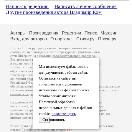
Написать рецензию
Написать личное сообщение
Другие произведения автора Владимир Ком
Авторы
Произведения
Рецензии
Поиск
Магазин
Вход для авторов
О портале
Стихи.ру
Проза.ру
Портал Стихи.ру предоставляет авторам возможность
свободной публикации своих литературных произведений в
сети Интернет на основании
пользовательского договора
.
Все авторские права на произведения принадлежат авторам
и охраняются
законом
. Перепечатка произведений возможна
Мы используем файлы cookie
только с согласия его автора, к которому вы можете
обратиться на его авторской странице. Ответственность за
для улучшения работы сайта.
тексты произведений авторы несут самостоятельно на
Оставаясь на сайте, вы
основании
правил публикации
и
законодательства
Российской Федерации
. Данные пользователей
соглашаетесь с условиями
обрабатываются на основании
Политики обработки персональных данных
.
использования файлов cookies.
Вы также можете посмотреть более подробную
информацию о портале
и
связаться с администрацией
.
Чтобы ознакомиться с
Политикой обработки
Ежедневная аудитория портала Стихи.ру – порядка 200 тысяч
посетителей, которые в общей сумме просматривают более двух
персональных данных и файлов
миллионов страниц по данным счетчика посещаемости, который
cookie,
нажмите здесь
.
расположен справа от этого текста. В каждой графе указано по две
цифры: количество просмотров и количество посетителей.
Соглашаюсь
© Все права принадлежат авторам, 2000-2026. Портал работает под
эгидой
Российского союза писателей
.
18+