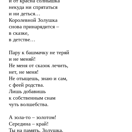
и от красна солнышка
некуда ни спрятаться
и ни деться…
Королевной Золушка
снова принарядится –
в сказке,
в детстве…
Пару к башмачку не теряй
и не меняй!
Не меня от сказок лечить,
нет, не меня!
Не отыщешь, знаю и сам,
с феей родства.
Лишь добавишь
к собственным снам
чуть волшебства.
А зола-то – золотом!
Середина – край!
Ты на память, Золушка,