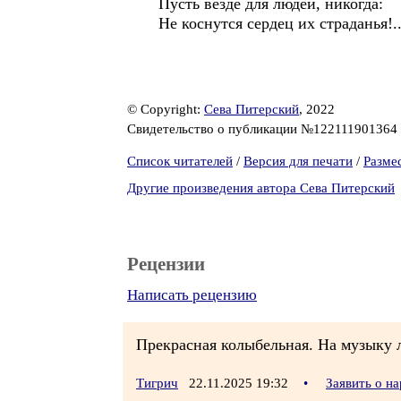
Пусть везде для людей, никогда:
Не коснутся сердец их страданья!..
© Copyright:
Сева Питерский
, 2022
Свидетельство о публикации №122111901364
Список читателей
/
Версия для печати
/
Разме
Другие произведения автора Сева Питерский
Рецензии
Написать рецензию
Прекрасная колыбельная. На музыку 
Тигрич
22.11.2025 19:32
•
Заявить о н