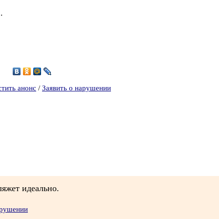
.
стить анонс
/
Заявить о нарушении
ляжет идеально.
арушении