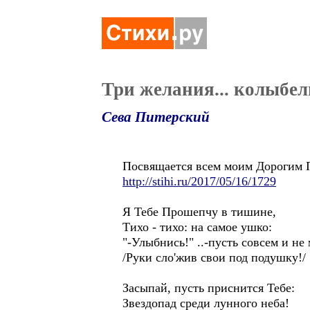
Три желания... колыбе
Сева Питерский
Посвящается всем моим Дорогим П
http://stihi.ru/2017/05/16/1729
Я Тебе Прошепчу в тишине,
Тихо - тихо: на самое ушко:
"-Улыбнись!" ..-пусть совсем и не
/Руки сло'жив свои под подушку!/
Засыпай, пусть приснится Тебе:
Звездопад среди лунного неба!