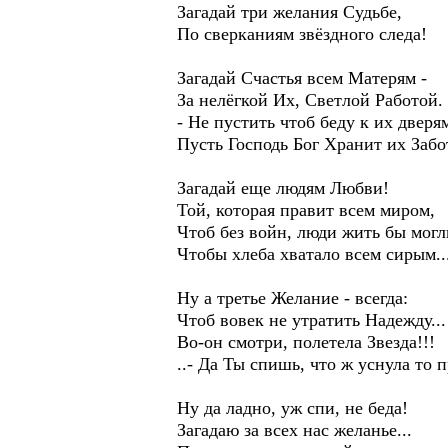
Загадай три желания Судьбе,
По сверканиям звёздного следа!
Загадай Счастья всем Матерям -
За нелёгкой Их, Светлой Работой.
- Не пустить чтоб беду к их дверям
Пусть Господь Бог Хранит их Забот
Загадай еще людям Любви!
Той, которая правит всем миром,
Чтоб без войн, люди жить бы могл
Чтобы хлеба хватало всем сирым..
Ну а третье Желание - всегда:
Чтоб вовек не утратить Надежду...
Во-он смотри, полетела Звезда!!!
..- Да Ты спишь, что ж уснула то 
Ну да ладно, уж спи, не беда!
Загадаю за всех нас желанье...