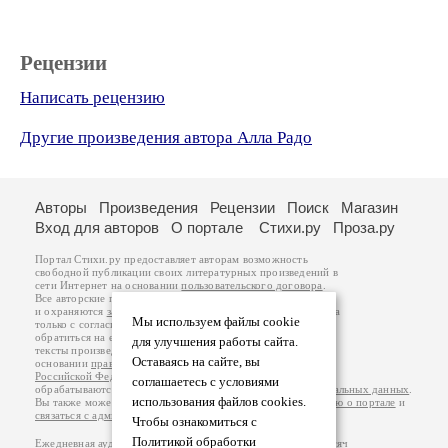
Рецензии
Написать рецензию
Другие произведения автора Алла Радо
Авторы
Произведения
Рецензии
Поиск
Магазин
Вход для авторов
О портале
Стихи.ру
Проза.ру
Портал Стихи.ру предоставляет авторам возможность
свободной публикации своих литературных произведений в
сети Интернет на основании
пользовательского договора
.
Все авторские права на произведения принадлежат авторам
и охраняются
законом
. Перепечатка произведений возможна
Мы используем файлы cookie
только с согласия его автора, к которому вы можете
обратиться на его авторской странице. Ответственность за
для улучшения работы сайта.
тексты произведений авторы несут самостоятельно на
Оставаясь на сайте, вы
основании
правил публикации
и
законодательства
Российской Федерации
. Данные пользователей
соглашаетесь с условиями
обрабатываются на основании
Политики обработки персональных данных
.
использования файлов cookies.
Вы также можете посмотреть более подробную
информацию о портале
и
связаться с администрацией
.
Чтобы ознакомиться с
Политикой обработки
Ежедневная аудитория портала Стихи.ру – порядка 200 тысяч