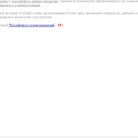
кации
и
российского законодательства
. Данные пользователей обрабатываются на основ
вязаться с администрацией
.
лей, которые в общей сумме просматривают более двух миллионов страниц по данным с
смотров и количество посетителей.
эгидой
Российского союза писателей
18+