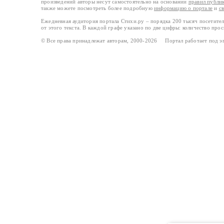
произведений авторы несут самостоятельно на основании
правил публи
также можете посмотреть более подробную
информацию о портале
и
с
Ежедневная аудитория портала Стихи.ру – порядка 200 тысяч посетите
от этого текста. В каждой графе указано по две цифры: количество про
© Все права принадлежат авторам, 2000-2026 Портал работает под 