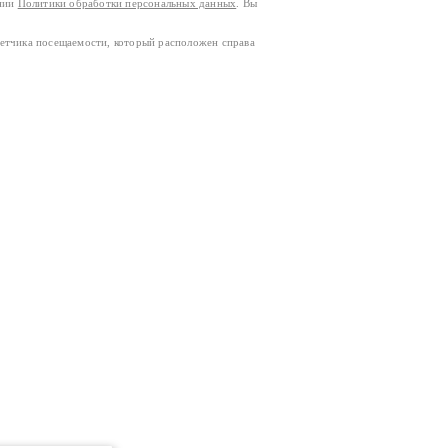
ании
Политики обработки персональных данных
. Вы
четчика посещаемости, который расположен справа