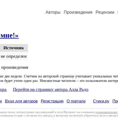
Авторы
Произведения
Рецензии
 мне!»
Источник
не определен
 произведения
ие две недели. Счетчик на авторской странице учитывает уникальных чит
он будет учтен один раз. Неизвестные читатели – это пользователи интер
тора
Перейти на страницу автора Алла Радо
н
Вход для авторов
Регистрация
О портале
Стихи.ру
Пр
кации своих литературных произведений в сети Интернет на основании
пользовательско
возможна только с согласия его автора, к которому вы можете обратиться на его авторс