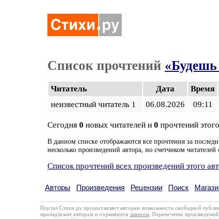
Список прочтений
«Будешь
Читатель
Дата
Время
неизвестный читатель 1
06.08.2026
09:11
Сегодня
0
новых читателей и
0
прочтений этого
В данном списке отображаются все прочтения за последн
несколько произведений автора, но счетчиком читателей 
Список прочтений всех произведений этого ав
Авторы
Произведения
Рецензии
Поиск
Магази
Портал Стихи.ру предоставляет авторам возможность свободной публи
принадлежат авторам и охраняются
законом
. Перепечатка произведений 