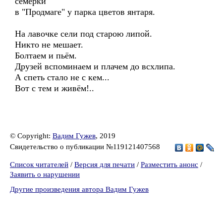
семёрки"
в "Продмаге" у парка цветов янтаря.
На лавочке сели под старою липой.
Никто не мешает.
Болтаем и пьём.
Друзей вспоминаем и плачем до всхлипа.
А спеть стало не с кем...
Вот с тем и живём!..
© Copyright:
Вадим Гужев
, 2019
Свидетельство о публикации №119121407568
Список читателей
/
Версия для печати
/
Разместить анонс
/
Заявить о нарушении
Другие произведения автора Вадим Гужев