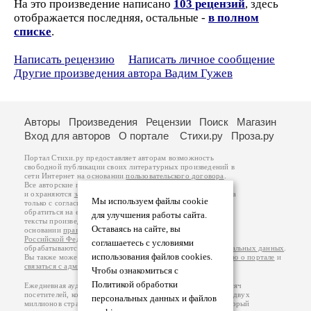
На это произведение написано
103 рецензий
, здесь
отображается последняя, остальные -
в полном
списке
.
Написать рецензию
Написать личное сообщение
Другие произведения автора Вадим Гужев
Авторы
Произведения
Рецензии
Поиск
Магазин
Вход для авторов
О портале
Стихи.ру
Проза.ру
Портал Стихи.ру предоставляет авторам возможность
свободной публикации своих литературных произведений в
сети Интернет на основании
пользовательского договора
.
Все авторские права на произведения принадлежат авторам
и охраняются
законом
. Перепечатка произведений возможна
Мы используем файлы cookie
только с согласия его автора, к которому вы можете
обратиться на его авторской странице. Ответственность за
для улучшения работы сайта.
тексты произведений авторы несут самостоятельно на
Оставаясь на сайте, вы
основании
правил публикации
и
законодательства
Российской Федерации
. Данные пользователей
соглашаетесь с условиями
обрабатываются на основании
Политики обработки персональных данных
.
использования файлов cookies.
Вы также можете посмотреть более подробную
информацию о портале
и
связаться с администрацией
.
Чтобы ознакомиться с
Политикой обработки
Ежедневная аудитория портала Стихи.ру – порядка 200 тысяч
посетителей, которые в общей сумме просматривают более двух
персональных данных и файлов
миллионов страниц по данным счетчика посещаемости, который