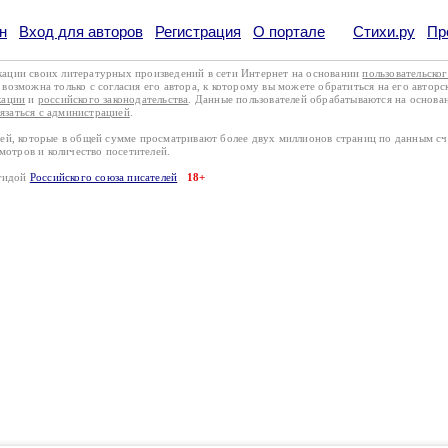
н
Вход для авторов
Регистрация
О портале
Стихи.ру
Пр
кации своих литературных произведений в сети Интернет на основании
пользовательско
возможна только с согласия его автора, к которому вы можете обратиться на его авторс
кации
и
российского законодательства
. Данные пользователей обрабатываются на основ
вязаться с администрацией
.
лей, которые в общей сумме просматривают более двух миллионов страниц по данным с
смотров и количество посетителей.
эгидой
Российского союза писателей
18+