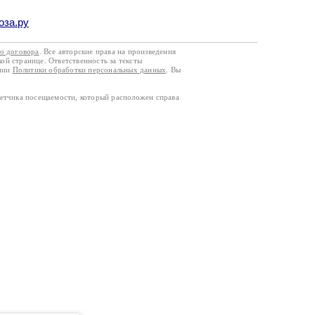
оза.ру
го договора
. Все авторские права на произведения
кой странице. Ответственность за тексты
ании
Политики обработки персональных данных
. Вы
четчика посещаемости, который расположен справа