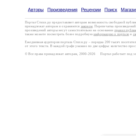
Авторы
Произведения
Рецензии
Поиск
Магази
Портал Стихи.ру предоставляет авторам возможность свободной публи
принадлежат авторам и охраняются
законом
. Перепечатка произведений 
произведений авторы несут самостоятельно на основании
правил публи
также можете посмотреть более подробную
информацию о портале
и
с
Ежедневная аудитория портала Стихи.ру – порядка 200 тысяч посетите
от этого текста. В каждой графе указано по две цифры: количество про
© Все права принадлежат авторам, 2000-2026 Портал работает под 