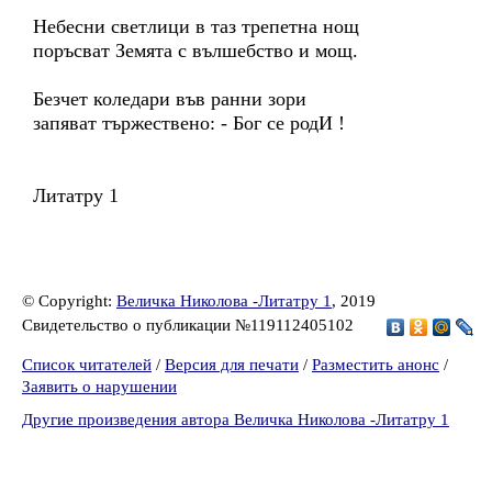
Небесни светлици в таз трепетна нощ
поръсват Земята с вълшебство и мощ.
Безчет коледари във ранни зори
запяват тържествено: - Бог се родИ !
Литатру 1
© Copyright:
Величка Николова -Литатру 1
, 2019
Свидетельство о публикации №119112405102
Список читателей
/
Версия для печати
/
Разместить анонс
/
Заявить о нарушении
Другие произведения автора Величка Николова -Литатру 1