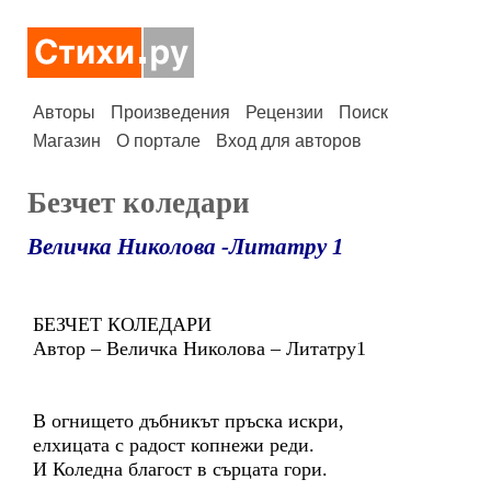
Авторы
Произведения
Рецензии
Поиск
Магазин
О портале
Вход для авторов
Безчет коледари
Величка Николова -Литатру 1
БЕЗЧЕТ КОЛЕДАРИ
Автор – Величка Николова – Литатру1
В огнището дъбникът пръска искри,
елхицата с радост копнежи реди.
И Коледна благост в сърцата гори.