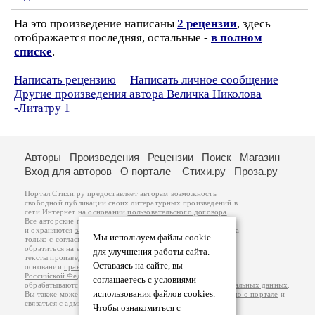
На это произведение написаны
2 рецензии
, здесь
отображается последняя, остальные -
в полном
списке
.
Написать рецензию
Написать личное сообщение
Другие произведения автора Величка Николова
-Литатру 1
Авторы
Произведения
Рецензии
Поиск
Магазин
Вход для авторов
О портале
Стихи.ру
Проза.ру
Портал Стихи.ру предоставляет авторам возможность
свободной публикации своих литературных произведений в
сети Интернет на основании
пользовательского договора
.
Все авторские права на произведения принадлежат авторам
и охраняются
законом
. Перепечатка произведений возможна
Мы используем файлы cookie
только с согласия его автора, к которому вы можете
обратиться на его авторской странице. Ответственность за
для улучшения работы сайта.
тексты произведений авторы несут самостоятельно на
Оставаясь на сайте, вы
основании
правил публикации
и
законодательства
Российской Федерации
. Данные пользователей
соглашаетесь с условиями
обрабатываются на основании
Политики обработки персональных данных
.
использования файлов cookies.
Вы также можете посмотреть более подробную
информацию о портале
и
связаться с администрацией
.
Чтобы ознакомиться с