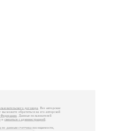
ользовательского договора
. Все авторские
у вы можете обратиться на его авторской
й Федерации
. Данные пользователей
е
и
связаться с администрацией
.
ц по данным счетчика посещаемости,