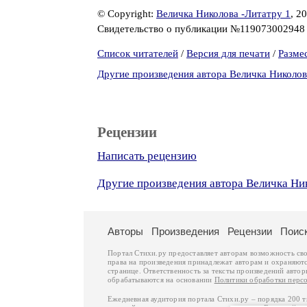
© Copyright:
Величка Николова -Литатру 1
, 2
Свидетельство о публикации №11907300294
Список читателей
/
Версия для печати
/
Разме
Другие произведения автора Величка Николов
Рецензии
Написать рецензию
Другие произведения автора Величка Ни
Авторы
Произведения
Рецензии
Поис
Портал Стихи.ру предоставляет авторам возможность св
права на произведения принадлежат авторам и охраняют
странице. Ответственность за тексты произведений авто
обрабатываются на основании
Политики обработки перс
Ежедневная аудитория портала Стихи.ру – порядка 200 