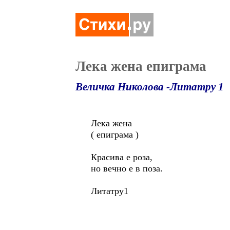
Лека жена епиграма
Величка Николова -Литатру 1
Лека жена
( епиграма )
Красива е роза,
но вечно е в поза.
Литатру1