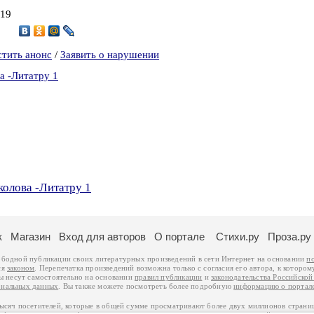
019
8
стить анонс
/
Заявить о нарушении
а -Литатру 1
колова -Литатру 1
к
Магазин
Вход для авторов
О портале
Стихи.ру
Проза.ру
ободной публикации своих литературных произведений в сети Интернет на основании
п
ся
законом
. Перепечатка произведений возможна только с согласия его автора, к котором
ры несут самостоятельно на основании
правил публикации
и
законодательства Российско
ональных данных
. Вы также можете посмотреть более подробную
информацию о портал
тысяч посетителей, которые в общей сумме просматривают более двух миллионов страни