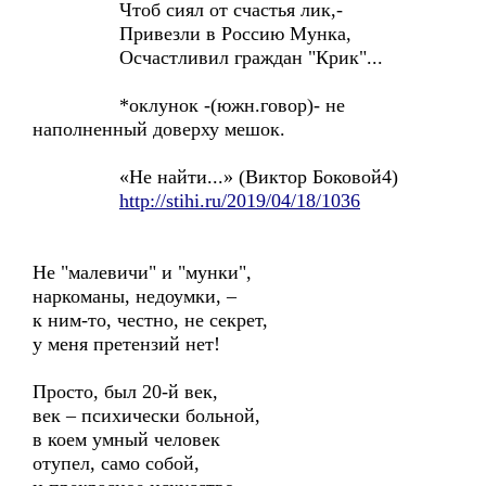
Чтоб сиял от счастья лик,-
Привезли в Россию Мунка,
Осчастливил граждан "Крик"...
*оклунок -(южн.говор)- не
наполненный доверху мешок.
«Не найти...» (Виктор Боковой4)
http://stihi.ru/2019/04/18/1036
Не "малевичи" и "мунки",
наркоманы, недоумки, –
к ним-то, честно, не секрет,
у меня претензий нет!
Просто, был 20-й век,
век – психически больной,
в коем умный человек
отупел, само собой,