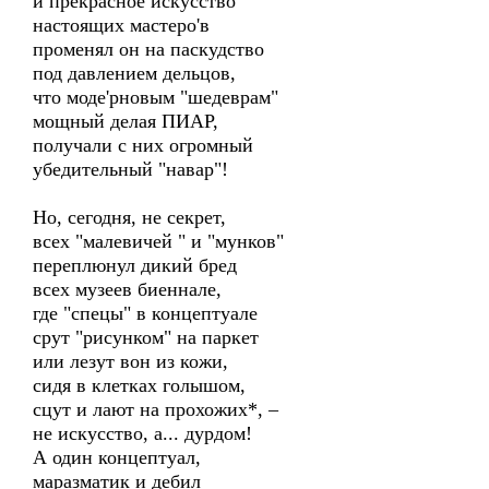
и прекрасное искусство
настоящих мастеро'в
променял он на паскудство
под давлением дельцов,
что моде'рновым "шедеврам"
мощный делая ПИАР,
получали с них огромный
убедительный "навар"!
Но, сегодня, не секрет,
всех "малевичей " и "мунков"
переплюнул дикий бред
всех музеев биеннале,
где "спецы" в концептуале
срут "рисунком" на паркет
или лезут вон из кожи,
сидя в клетках голышом,
сцут и лают на прохожих*, –
не искусство, а... дурдом!
А один концептуал,
маразматик и дебил