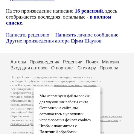
На это произведение написано
16 рецензий
, здесь
отображается последняя, остальные -
в полном
списке
.
Написать рецензию
Написать личное сообщение
Другие произведения автора Ефим Шаулов
Авторы
Произведения
Рецензии
Поиск
Магазин
Вход для авторов
О портале
Стихи.ру
Проза.ру
Портал Стихи.ру предоставляет авторам возможность
свободной публикации своих литературных произведений в
сети Интернет на основании
пользовательского договора
.
Все авторские права на произведения принадлежат авторам
и охраняются
законом
. Перепечатка произведений возможна
Мы используем файлы cookie
только с согласия его автора, к которому вы можете
обратиться на его авторской странице. Ответственность за
для улучшения работы сайта.
тексты произведений авторы несут самостоятельно на
Оставаясь на сайте, вы
основании
правил публикации
и
законодательства
Российской Федерации
. Данные пользователей
соглашаетесь с условиями
обрабатываются на основании
Политики обработки персональных данных
.
использования файлов cookies.
Вы также можете посмотреть более подробную
информацию о портале
и
связаться с администрацией
.
Чтобы ознакомиться с
Политикой обработки
Ежедневная аудитория портала Стихи.ру – порядка 200 тысяч