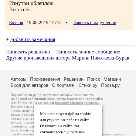
Изнутри облепляю.
Всю себя.
Котяня
19.08.2019 15:18
•
Заявить о нарушении
+
добавить замечания
Написать рецензию
Написать личное сообщение
Другие произведения автора Марина Николаева-Бурак
Авторы
Произведения
Рецензии
Поиск
Магазин
Вход для авторов
О портале
Стихи.ру
Проза.ру
Портал Стихи.ру предоставляет авторам возможность
свободной публикации своих литературных произведений в
сети Интернет на основании
пользовательского договора
.
Все авторские права на произведения принадлежат авторам
и охраняются
законом
. Перепечатка произведений возможна
Мы используем файлы cookie
только с согласия его автора, к которому вы можете
обратиться на его авторской странице. Ответственность за
для улучшения работы сайта.
тексты произведений авторы несут самостоятельно на
Оставаясь на сайте, вы
основании
правил публикации
и
законодательства
Российской Федерации
. Данные пользователей
соглашаетесь с условиями
обрабатываются на основании
Политики обработки персональных данных
.