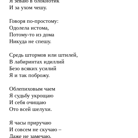
Я зеваю в блокнотик
И за ухом чешу.
Говоря по-простому:
Одолела истома,
Потому-то из дома
Никуда не спешу.
Средь штормов или штилей,
В лабиринтах идиллий
Безо всяких усилий
Я и так поброжу.
Облепиховым чаем
Я судьбу укрощаю
И себя очищаю
Ото всей шелухи.
Я часы приручаю
И совсем не скучаю –
Даже не замечаю,