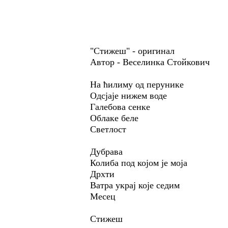
"Стижеш" - оригинал
Автор - Веселинка Стойкович
На ћилиму од перунике
Одсјаје нижем воде
Галебова сенке
Облаке беле
Светлост
Дубрава
Колиба под којом је моја
Дрхти
Ватра украј које седим
Месец
Стижеш