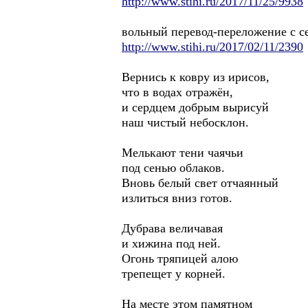
http://www.stihi.ru/2017/11/25/9938
вольный перевод-переложение с с
http://www.stihi.ru/2017/02/11/2390
Вернись к ковру из ирисов,
что в водах отражён,
и сердцем добрым вырисуй
наш чистый небосклон.
Мелькают тени чаячьи
под сенью облаков.
Вновь белый свет отчаянный
излиться вниз готов.
Дубрава величавая
и хижина под ней.
Огонь тряпицей алою
трепещет у корней.
На месте этом памятном