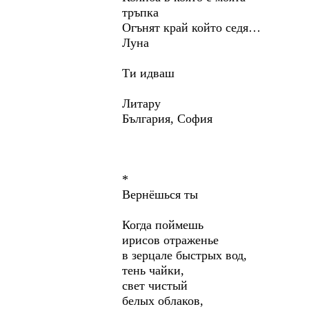
тръпка
Огънят край който седя…
Луна
Ти идваш
Литару
България, София
*
Вернёшься ты
Когда поймешь
ирисов отраженье
в зерцале быстрых вод,
тень чайки,
свет чистый
белых облаков,