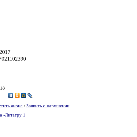
 2017
7021102390
018
4
стить анонс
/
Заявить о нарушении
а -Литатру 1