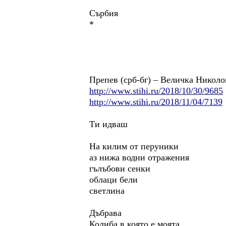
Сърбия
*
Препев (срб-бг) – Величка Николо
http://www.stihi.ru/2018/10/30/9685
http://www.stihi.ru/2018/11/04/7139
Ти идваш
На килим от перуники
аз нижа водни отражения
гълъбови сенки
облаци бели
светлина
Дъбрава
Колиба в която е моята