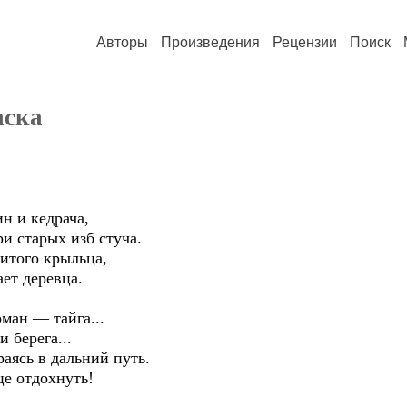
Авторы
Произведения
Рецензии
Поиск
аска
н и кедрача,
и старых изб стуча.
битого крыльца,
ет деревца.
рман — тайга...
 берега...
аясь в дальний путь.
це отдохнуть!