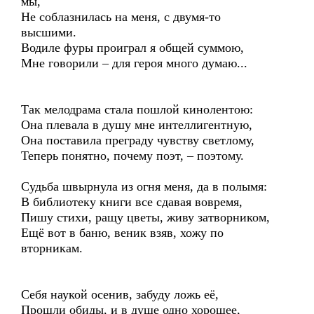
мы,
Не соблазнилась на меня, с двумя-то
высшими.
Водиле фуры проиграл я общей суммою,
Мне говорили – для героя много думаю...
Так мелодрама стала пошлой кинолентою:
Она плевала в душу мне интеллигентную,
Она поставила преграду чувству светлому,
Теперь понятно, почему поэт, – поэтому.
Судьба швырнула из огня меня, да в полымя:
В библиотеку книги все сдавая вовремя,
Пишу стихи, ращу цветы, живу затворником,
Ещё вот в баню, веник взяв, хожу по
вторникам.
Себя наукой осенив, забуду ложь её,
Прошли обиды, и в душе одно хорошее,