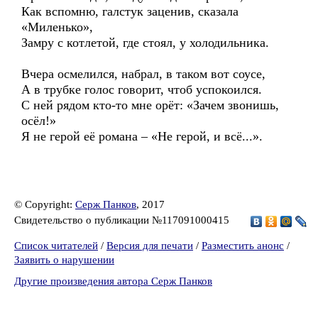
Как вспомню, галстук заценив, сказала
«Миленько»,
Замру с котлетой, где стоял, у холодильника.
Вчера осмелился, набрал, в таком вот соусе,
А в трубке голос говорит, чтоб успокоился.
С ней рядом кто-то мне орёт: «Зачем звонишь,
осёл!»
Я не герой её романа – «Не герой, и всё...».
© Copyright:
Серж Панков
, 2017
Свидетельство о публикации №117091000415
Список читателей
/
Версия для печати
/
Разместить анонс
/
Заявить о нарушении
Другие произведения автора Серж Панков