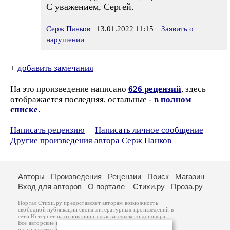
С уважением, Сергей.
Серж Панков
13.01.2022 11:15
Заявить о
нарушении
+
добавить замечания
На это произведение написано
626 рецензий
, здесь
отображается последняя, остальные -
в полном
списке
.
Написать рецензию
Написать личное сообщение
Другие произведения автора Серж Панков
Авторы
Произведения
Рецензии
Поиск
Магазин
Вход для авторов
О портале
Стихи.ру
Проза.ру
Портал Стихи.ру предоставляет авторам возможность
свободной публикации своих литературных произведений в
сети Интернет на основании
пользовательского договора
.
Все авторские права на произведения принадлежат авторам
и охраняются
законом
. Перепечатка произведений возможна