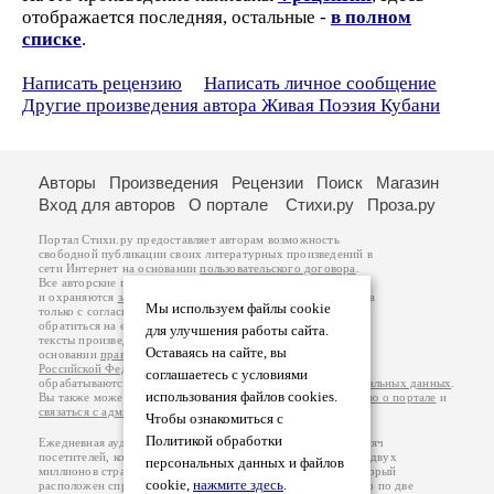
отображается последняя, остальные -
в полном
списке
.
Написать рецензию
Написать личное сообщение
Другие произведения автора Живая Поэзия Кубани
Авторы
Произведения
Рецензии
Поиск
Магазин
Вход для авторов
О портале
Стихи.ру
Проза.ру
Портал Стихи.ру предоставляет авторам возможность
свободной публикации своих литературных произведений в
сети Интернет на основании
пользовательского договора
.
Все авторские права на произведения принадлежат авторам
и охраняются
законом
. Перепечатка произведений возможна
Мы используем файлы cookie
только с согласия его автора, к которому вы можете
обратиться на его авторской странице. Ответственность за
для улучшения работы сайта.
тексты произведений авторы несут самостоятельно на
Оставаясь на сайте, вы
основании
правил публикации
и
законодательства
Российской Федерации
. Данные пользователей
соглашаетесь с условиями
обрабатываются на основании
Политики обработки персональных данных
.
использования файлов cookies.
Вы также можете посмотреть более подробную
информацию о портале
и
связаться с администрацией
.
Чтобы ознакомиться с
Политикой обработки
Ежедневная аудитория портала Стихи.ру – порядка 200 тысяч
посетителей, которые в общей сумме просматривают более двух
персональных данных и файлов
миллионов страниц по данным счетчика посещаемости, который
cookie,
нажмите здесь
.
расположен справа от этого текста. В каждой графе указано по две