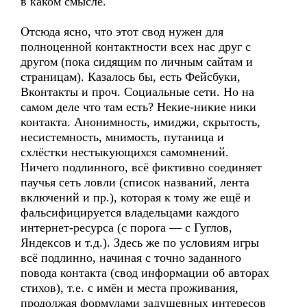
в каком смысле.
Отсюда ясно, что этот свод нужен для
полноценной контактности всех нас друг с
другом (пока сидящим по личным сайтам и
страницам). Казалось бы, есть Фейсбуки,
Вконтакты и проч. Социальные сети. Но на
самом деле что там есть? Некие-никие ники
контакта. Анонимность, имиджи, скрытость,
несистемность, мнимость, путаница и
схлёстки нестыкующихся самомнений.
Ничего подлинного, всё фиктивно соединяет
паучья сеть ловли (список названий, лента
включений и пр.), которая к тому же ещё и
фальсифицируется владельцами каждого
интернет-ресурса (с порога — с Гуглов,
Яндексов и т.д.). Здесь же по условиям игры
всё подлинно, начиная с точно заданного
повода контакта (свод информации об авторах
стихов), т.е. с имён и места проживания,
продолжая формулами задушевных интересов