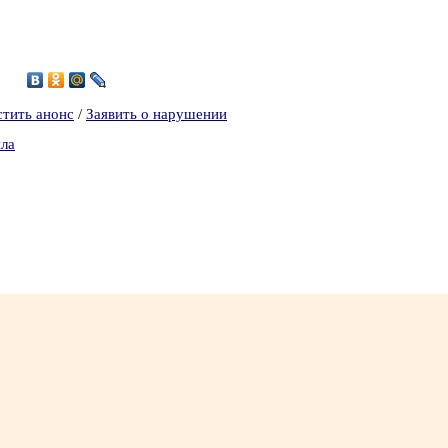
5
стить анонс
/
Заявить о нарушении
ила