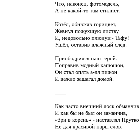
Что, наконец, фотомодель,
А не какой-то там стилист.
Козёл, обнюхав горицвет,
Жевнул пожухшую листву
И, недовольно плюнув:- Тьфу!
Ушёл, оставив влажный след.
Приободрился наш герой.
Поправив модный капюшон,
Он стал опять а-ля пижон
И важно зашагал домой.
____
Как часто внешний лоск обманчив
И как бы не был он заманчив,
«Зри в корень» - наставлял Прутк
Не для красивой пары слов.