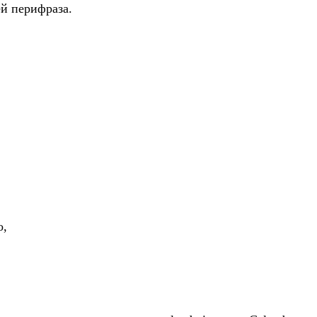
ей перифраза.
о,