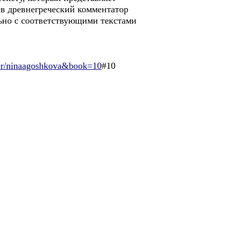
ев древнегреческий комментатор
льно с соответствующими текстами
vtor/ninaagoshkova&book=10
#10