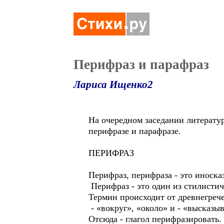
Перифраз и парафраз
Лариса Ищенко2
На очередном заседании литерату
перифразе и парафразе.
ПЕРИФРАЗ
Перифраз, перифраза - это инос
Перифраз - это один из стилистич
Термин происходит от древнегрече
- «вокруг», «около» и - «высказы
Отсюда - глагол перифразировать.