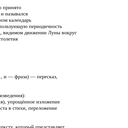
о принято
 и назывался
ином календарь
спользующую периодичность
а, видимом движении Луны вокруг
столетия
…, и — фраза) — пересказ,
изведения):
ия), упрощённое изложение
ста в стихи, переложение
тексту, который представляет