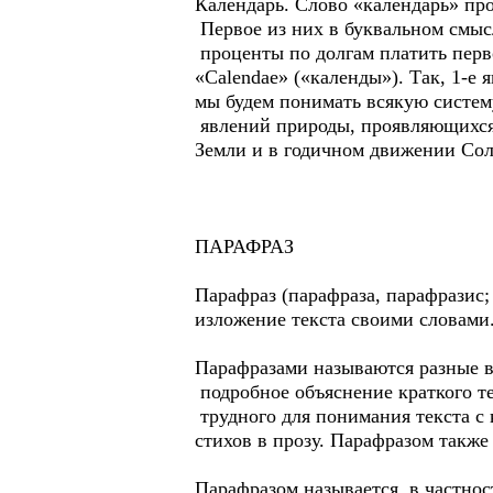
Календарь. Слово «календарь» про
Первое из них в буквальном смысл
проценты по долгам платить перво
«Calendae» («календы»). Так, 1-е 
мы будем понимать всякую систе
явлений природы, проявляющихся
Земли и в годичном движении Сол
ПАРАФРАЗ
Парафраз (парафраза, парафразис;
изложение текста своими словами
Парафразами называются разные ви
подробное объяснение краткого т
трудного для понимания текста с 
стихов в прозу. Парафразом также
Парафразом называется, в частнос