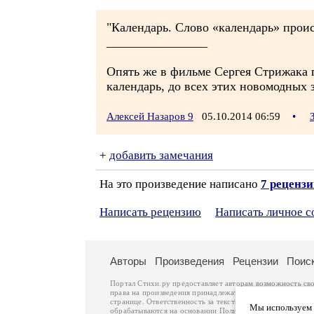
"Календарь. Слово «календарь» проис
________________
Опять же в фильме Сергея Стрижака г
календарь, до всех этих новомодных
Алексей Назаров 9
05.10.2014 06:59
•
+
добавить замечания
На это произведение написано
7 реценз
Написать рецензию
Написать личное 
Авторы
Произведения
Рецензии
Поис
Портал Стихи.ру предоставляет авторам возможность св
права на произведения принадлежат авторам и охраняют
странице. Ответственность за тексты произведений авто
Мы используем ф
обрабатываются на основании
Политики обработки перс