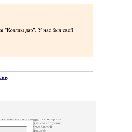
я "Коляды дар". У нас был свой
ске
.
ользовательского договора
. Все авторские
у вы можете обратиться на его авторской
й Федерации
. Данные пользователей
е
и
связаться с администрацией
.