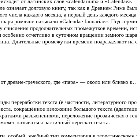
исходит от латинских слов «calendarium» и «Calendae».
е означает долговую книгу, так как в Древнем Риме был
го числа каждого месяца, а первый день каждого месяца
января римляне называли «Calendae Januariae». Под терм
му счисления продолжительных промежутков времени, и
 особенно отчетливо в суточном вращении земного шар
нца. Длительные промежутки времени подразделяют на 
 от древне-греческого, где «пара» — около или близко к
.
ды переработки текста (в частности, литературного про
екста, сокращённое изложение большого текста (адаптац
краткими разъяснениями, переложение прозаического тек
 может называться частичный пересказ текста.
ти, особый, учебный тип комментария к теоретическому 