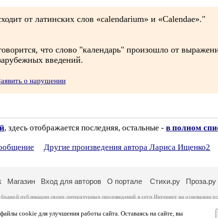
ходит от латинских слов «calendarium» и «Calendae»."
оворится, что слово "календарь" произошло от выражени
 зарубежных введений.
Заявить о нарушении
ий
, здесь отображается последняя, остальные -
в полном спи
сообщение
Другие произведения автора Лариса Ищенко2
к
Магазин
Вход для авторов
О портале
Стихи.ру
Проза.ру
ободной публикации своих литературных произведений в сети Интернет на основании
п
ся
законом
. Перепечатка произведений возможна только с согласия его автора, к котором
ры несут самостоятельно на основании
правил публикации
и
законодательства Российско
айлы cookie для улучшения работы сайта. Оставаясь на сайте, вы
ональных данных
. Вы также можете посмотреть более подробную
информацию о портал