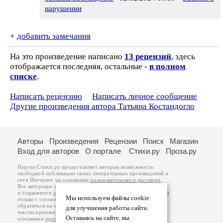
нарушении
+
добавить замечания
На это произведение написано
13 рецензий
, здесь
отображается последняя, остальные -
в полном
списке
.
Написать рецензию
Написать личное сообщение
Другие произведения автора Татьяна Костандогло
Авторы
Произведения
Рецензии
Поиск
Магазин
Вход для авторов
О портале
Стихи.ру
Проза.ру
Портал Стихи.ру предоставляет авторам возможность
свободной публикации своих литературных произведений в
сети Интернет на основании
пользовательского договора
.
Все авторские права на произведения принадлежат авторам
и охраняются
законом
. Перепечатка произведений возможна
Мы используем файлы cookie
только с согласия его автора, к которому вы можете
обратиться на его авторской странице. Ответственность за
для улучшения работы сайта.
тексты произведений авторы несут самостоятельно на
Оставаясь на сайте, вы
основании
правил публикации
и
законодательства