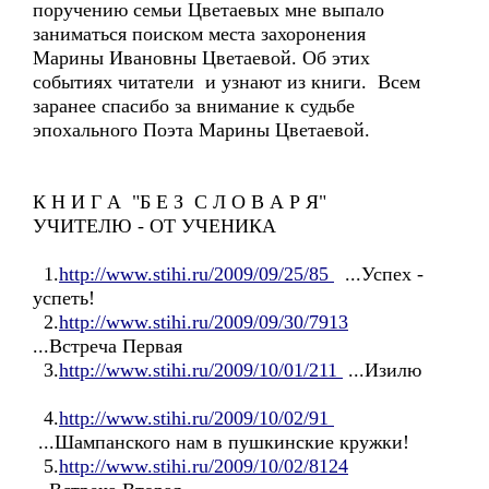
поручению семьи Цветаевых мне выпало
заниматься поиском места захоронения
Марины Ивановны Цветаевой. Об этих
событиях читатели и узнают из книги. Всем
заранее спасибо за внимание к судьбе
эпохального Поэта Марины Цветаевой.
К Н И Г А "Б Е З С Л О В А Р Я"
УЧИТЕЛЮ - ОТ УЧЕНИКА
1.
http://www.stihi.ru/2009/09/25/85
...Успех -
успеть!
2.
http://www.stihi.ru/2009/09/30/7913
...Встреча Первая
3.
http://www.stihi.ru/2009/10/01/211
...Изилю
4.
http://www.stihi.ru/2009/10/02/91
...Шампанского нам в пушкинские кружки!
5.
http://www.stihi.ru/2009/10/02/8124