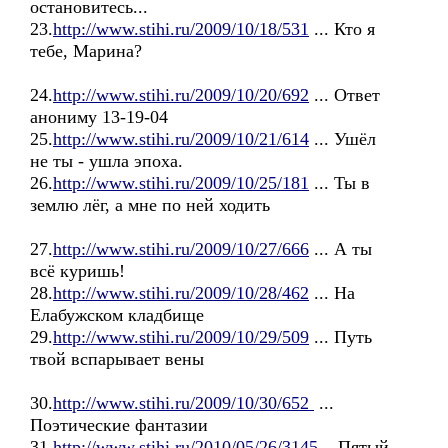
остановитесь...
23.
http://www.stihi.ru/2009/10/18/531
... Кто я
тебе, Марина?
24.
http://www.stihi.ru/2009/10/20/692
... Ответ
анониму 13-19-04
25.
http://www.stihi.ru/2009/10/21/614
... Ушёл
не ты - ушла эпоха.
26.
http://www.stihi.ru/2009/10/25/181
... Ты в
землю лёг, а мне по ней ходить
27.
http://www.stihi.ru/2009/10/27/666
... А ты
всё куришь!
28.
http://www.stihi.ru/2009/10/28/462
... На
Елабужском кладбище
29.
http://www.stihi.ru/2009/10/29/509
... Путь
твой вспарывает вены
30.
http://www.stihi.ru/2009/10/30/652
...
Поэтические фантазии
31.
http://www.stihi.ru/2010/05/26/3145
...Пятый