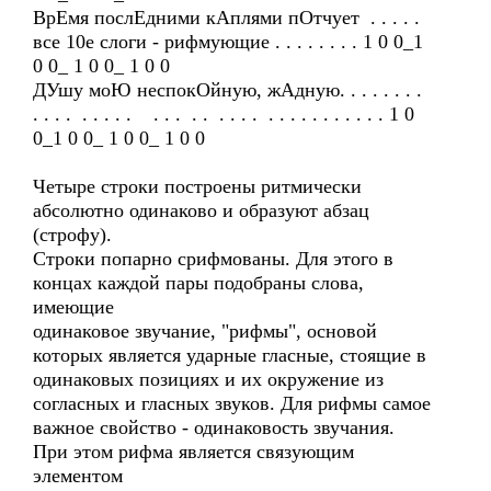
ВрЕмя послЕдними кАплями пОтчует . . . . .
все 10е слоги - рифмующие . . . . . . . . 1 0 0_1
0 0_ 1 0 0_ 1 0 0
ДУшу моЮ неспокОйную, жАдную. . . . . . . .
. . . . . . . . . . . . . . . . . . . . . . . . . . . . . 1 0
0_1 0 0_ 1 0 0_ 1 0 0
Четыре строки построены ритмически
абсолютно одинаково и образуют абзац
(строфу).
Строки попарно срифмованы. Для этого в
концах каждой пары подобраны слова,
имеющие
одинаковое звучание, "рифмы", основой
которых является ударные гласные, стоящие в
одинаковых позициях и их окружение из
согласных и гласных звуков. Для рифмы самое
важное свойство - одинаковость звучания.
При этом рифма является связующим
элементом