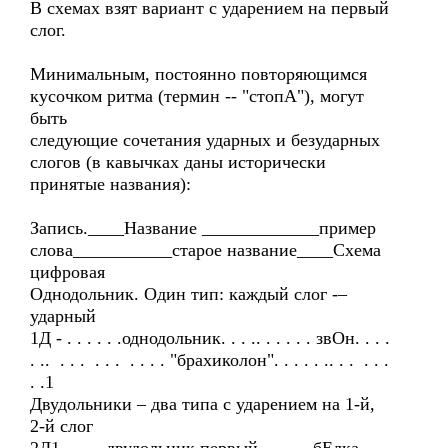
В схемах взят вариант с ударением на первый
слог.
Минимальным, постоянно повторяющимся
кусочком ритма (термин -- "стопА"), могут
быть
следующие сочетания ударных и безударных
слогов (в кавычках даны исторически
принятые названия):
Запись.____Название _____________пример
слова___________старое название____Схема
цифровая
Однодольник. Один тип: каждый слог -–
ударный
1Д - . . . . . .однодольник. . . .. . . . . . звОн. . . .
. .. . . . . . . . . . . "брахиколон". . . . . .. . . . . .
. .1
Двудольники – два типа с ударением на 1-й,
2-й слог