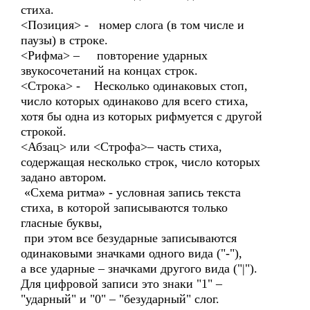
стиха.
<Позиция> - номер слога (в том числе и
паузы) в строке.
<Рифма> – повторение ударных
звукосочетаний на концах строк.
<Строка> - Несколько одинаковых стоп,
число которых одинаково для всего стиха,
хотя бы одна из которых рифмуется с другой
строкой.
<Абзац> или <Строфа>– часть стиха,
содержащая несколько строк, число которых
задано автором.
«Схема ритма» - условная запись текста
стиха, в которой записываются только
гласные буквы,
при этом все безударные записываются
одинаковыми значками одного вида ("-"),
а все ударные – значками другого вида ("|").
Для цифровой записи это знаки "1" –
"ударный" и "0" – "безударный" слог.