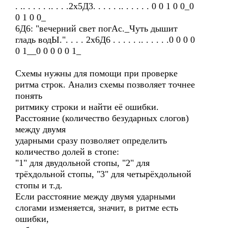
. .. . . . . .. . . .2х5Д3. . . . . .. . . . . . 0 0 1 0 0_0
0 1 0 0_
6Д6: "вечерний свет погАс._Чуть дышит
гладь водЫ.". . . . 2х6Д6 . . . . . .. . . . . .0 0 0 0
0 1__0 0 0 0 0 1_
Схемы нужны для помощи при проверке
ритма строк. Анализ схемы позволяет точнее
понять
ритмику строки и найти её ошибки.
Расстояние (количество безударных слогов)
между двумя
ударными сразу позволяет определить
количество долей в стопе:
"1" для двудольной стопы, "2" для
трёхдольной стопы, "3" для четырёхдольной
стопы и т.д.
Если расстояние между двумя ударными
слогами изменяется, значит, в ритме есть
ошибки,