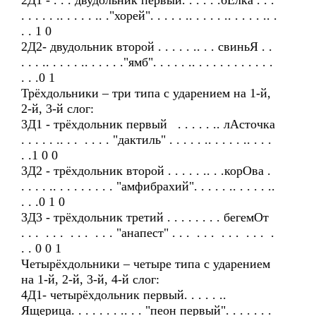
2Д1 - . . . двудольник первый. . . . . .бЕлка . . .
. . . . . .. . . . . .. ."хорей". . . . . .. . . . . .. . . . . .. .
. . 1 0
2Д2- двудольник второй . . . . . .. . . свиньЯ . .
. . . .. . . . . .. . . . . ."ямб". . . . . .. . . . . . . . . . . .
. . .0 1
Трёхдольники – три типа с ударением на 1-й,
2-й, 3-й слог:
3Д1 - трёхдольник первый . . . . . .. лАсточка
. . . . . .. . . . . . . "дактиль" . . . . . .. . . . . .. . . .
. .1 0 0
3Д2 - трёхдольник второй . . . . . .. . .корОва .
. . . . .. . . . . . . . . "амфибрахий". . . . . .. . . . . ..
. . .0 1 0
3Д3 - трёхдольник третий . . . . . . . . бегемОт
. . . . . . . . . . . . "анапест" . . . . . . . . . . . . .
. . 0 0 1
Четырёхдольники – четыре типа с ударением
на 1-й, 2-й, 3-й, 4-й слог:
4Д1- четырёхдольник первый. . . . . ..
Ящерица. . . . . . . .. . . "пеон первый". . . . . . .