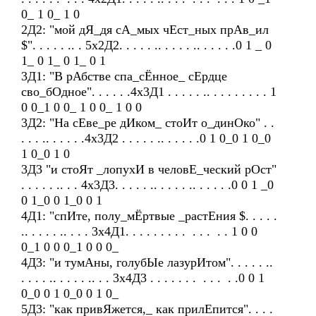
0_ 1 0_ 1 0
2Д2: "мой дЯ_дя сА_мых чЕст_ных прАв_ил
$". . . . . .. . 5х2Д2. . . . . .. . . . . .. . . . . .0 1 _ 0
1_ 0 1_ 0 1_ 0 1
3Д1: "В рАбстве спа_сЁнное_ сЕрдце
сво_бОдное". . . . . .4х3Д1 . . . . . .. . . . . . . . . 1
0 0_1 0 0_ 1 0 0_ 1 0 0
3Д2: "На сЕве_ре дИком_ стоИт о_динОко" . .
. . . .. . . . . .4х3Д2 . . . . . .. . . . . .0 1 0_0 1 0_0
1 0_0 1 0
3Д3 "и стоЯт _лопухИ в человЕ_ческий рОст"
. . . . . .. . . 4х3Д3. . . . . .. . . . . .. . . . . .0 0 1 _0
0 1_0 0 1_0 0 1
4Д1: "спИте, полу_мЁртвые _растЕния $. . . . .
.. . . . . .. . . . 3х4Д1. . . . . . . . . . . . . . 1 0 0
0_1 0 0 0_1 0 0 0_
4Д3: "и тумАны, голубЫе лазурИтом". . . . . ..
. . . . .. . . . . .. . . 3х4Д3 . . . . . . . . . . . .0 0 1
0_0 0 1 0_0 0 1 0_
5Д3: "как привЯжется,_ как прилЕпится". . . .