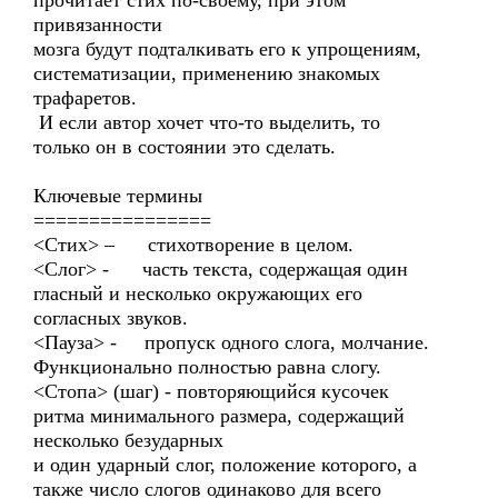
прочитает стих по-своему, при этом
привязанности
мозга будут подталкивать его к упрощениям,
систематизации, применению знакомых
трафаретов.
И если автор хочет что-то выделить, то
только он в состоянии это сделать.
Ключевые термины
================
<Стих> – стихотворение в целом.
<Слог> - часть текста, содержащая один
гласный и несколько окружающих его
согласных звуков.
<Пауза> - пропуск одного слога, молчание.
Функционально полностью равна слогу.
<Стопа> (шаг) - повторяющийся кусочек
ритма минимального размера, содержащий
несколько безударных
и один ударный слог, положение которого, а
также число слогов одинаково для всего