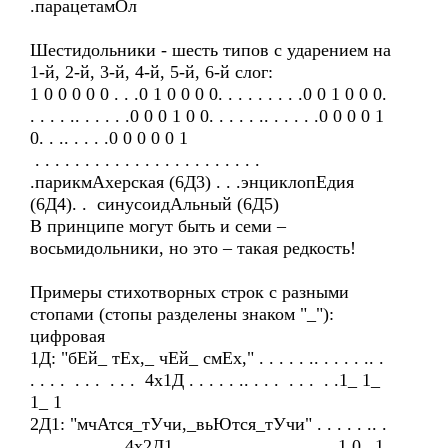
.парацетамОл
Шестидольники - шесть типов с ударением на
1-й, 2-й, 3-й, 4-й, 5-й, 6-й слог:
1 0 0 0 0 0 . . .0 1 0 0 0 0. . . . . . . . .0 0 1 0 0 0.
. . . . .. . . . . .0 0 0 1 0 0. . . . . .. . . . . .0 0 0 0 1
0. . .. . . . .0 0 0 0 0 1
. . . . . . . . . . . . . . . . . . . . . . .
.парикмАхерская (6Д3) . . .энциклопЕдия
(6Д4). . синусоидАльный (6Д5)
В принципе могут быть и семи –
восьмидольники, но это – такая редкость!
Примеры стихотворных строк с разными
стопами (стопы разделены знаком "_"):
цифровая
1Д: "бЕй_ тЕх,_ чЕй_ смЕх," . . . . . .. . . . . .. .
. . . . . . . . . . 4х1Д . . . . . .. . . . . . . . .1_ 1_
1_ 1
2Д1: "мчАтся_тУчи,_вьЮтся_тУчи" . . . . . .. .
. . . . . . . . . 4х2Д1. . . . . .. . . . . . . . . . 1 0 _1