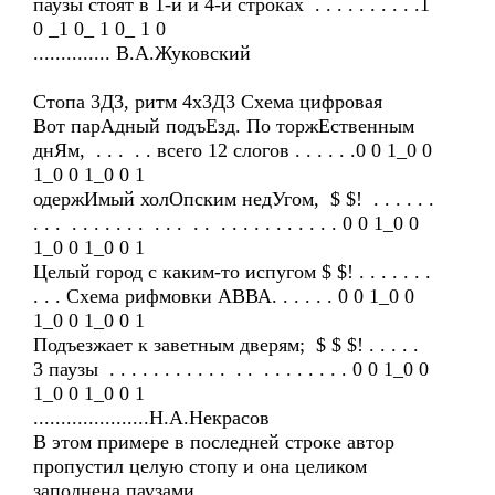
паузы стоят в 1-й и 4-й строках . . . . . . . . . .1
0 _1 0_ 1 0_ 1 0
.............. В.А.Жуковский
Стопа 3Д3, ритм 4х3Д3 Схема цифровая
Вот парАдный подъЕзд. По торжЕственным
днЯм, . . . . . всего 12 слогов . . . . . .0 0 1_0 0
1_0 0 1_0 0 1
одержИмый холОпским недУгом, $ $! . . . . . .
. . . . . . . . . . . . . . . . . . . . . . . . . . 0 0 1_0 0
1_0 0 1_0 0 1
Целый город с каким-то испугом $ $! . . . . . . .
. . . Схема рифмовки АВВА. . . . . . 0 0 1_0 0
1_0 0 1_0 0 1
Подъезжает к заветным дверям; $ $ $! . . . . .
3 паузы . . . . . . . . . . . . . . . . . . . . . 0 0 1_0 0
1_0 0 1_0 0 1
.....................Н.А.Некрасов
В этом примере в последней строке автор
пропустил целую стопу и она целиком
заполнена паузами,