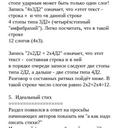
стопе ударным может быть только один слог!
Запись "4х3Д2" означает, что «этот текст -
строка » и что «в данной строке
4 стопы типа 3Д2» (четырёхстопный
"амфибрахий"). Легко посчитать, что в такой
строке
12 слогов (4х3).
Запись "2х2Д2 + 2х4Д2" означает, что этот
текст - составная строка и в ней
в порядке очереди записи следуют две стопы
типа 2Д2, а дальше - две стопы типа 4Д2.
Разговор о составных ритмах пойдёт ниже. В
такой строке число слогов равно 2х2+2х4=12.
5. Идеальный стих
===================
Раздел появился в ответ на просьбы
начинающих авторов показать им "а как надо
писать стихи?"