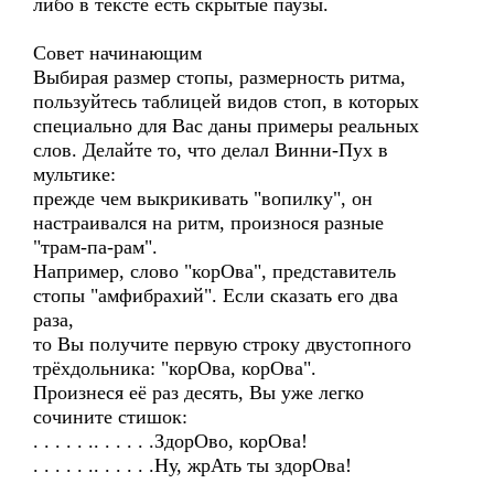
либо в тексте есть скрытые паузы.
Совет начинающим
Выбирая размер стопы, размерность ритма,
пользуйтесь таблицей видов стоп, в которых
специально для Вас даны примеры реальных
слов. Делайте то, что делал Винни-Пух в
мультике:
прежде чем выкрикивать "вопилку", он
настраивался на ритм, произнося разные
"трам-па-рам".
Например, слово "корОва", представитель
стопы "амфибрахий". Если сказать его два
раза,
то Вы получите первую строку двустопного
трёхдольника: "корОва, корОва".
Произнеся её раз десять, Вы уже легко
сочините стишок:
. . . . . .. . . . . .ЗдорОво, корОва!
. . . . . .. . . . . .Ну, жрАть ты здорОва!