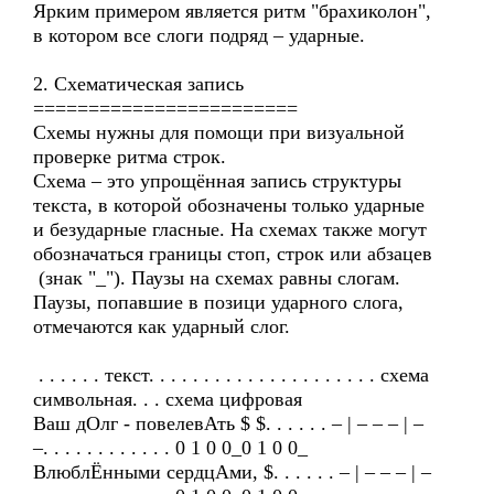
Ярким примером является ритм "брахиколон",
в котором все слоги подряд – ударные.
2. Схематическая запись
========================
Схемы нужны для помощи при визуальной
проверке ритма строк.
Схема – это упрощённая запись структуры
текста, в которой обозначены только ударные
и безударные гласные. На схемах также могут
обозначаться границы стоп, строк или абзацев
(знак "_"). Паузы на схемах равны слогам.
Паузы, попавшие в позици ударного слога,
отмечаются как ударный слог.
. . . . . . текст. . . . . . . . . . . . . . . . . . . . . схема
символьная. . . схема цифровая
Ваш дОлг - повелевАть $ $. . . . . . – | – – – | –
–. . . . . . . . . . . . 0 1 0 0_0 1 0 0_
ВлюблЁнными сердцАми, $. . . . . . – | – – – | –