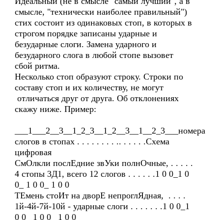
Идеальный (не в смысле "самый лучший", а в
смысле, "технически наиболее правильный")
стих состоит из одинаковых стоп, в которых в
строгом порядке записаны ударные и
безударные слоги. Замена ударного и
безударного слога в любой стопе вызовет
сбой ритма.
Несколько стоп образуют строку. Строки по
составу стоп и их количеству, не могут
отличаться друг от друга. Об отклонениях
скажу ниже. Пример:
___1___2__3__1_2_3__1_2__3__1__2_3___номера
слогов в стопах . . . . . . . . .. . . . . .Схема
цифровая
СмОлкли послЕдние звУки полнОчные, . . . . .
4 стопы 3Д1, всего 12 слогов . . . . . .1 0 0_1 0
0_ 1 0 0_ 1 0 0
ТЕмень стоИт на дворЕ непроглЯдная, . . . .
1й-4й-7й-10й - ударные слоги . . . . . . .1 0 0_1
0 0_ 1 0 0_ 1 0 0