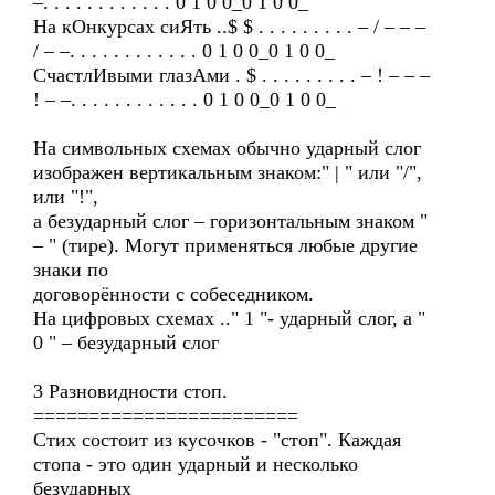
–. . . . . . . . . . . . 0 1 0 0_0 1 0 0_
На кОнкурсах сиЯть ..$ $ . . . . . . . . . – / – – –
/ – –. . . . . . . . . . . . 0 1 0 0_0 1 0 0_
СчастлИвыми глазАми . $ . . . . . . . . . – ! – – –
! – –. . . . . . . . . . . . 0 1 0 0_0 1 0 0_
На символьных схемах обычно ударный слог
изображен вертикальным знаком:" | " или "/",
или "!",
а безударный слог – горизонтальным знаком "
– " (тире). Могут применяться любые другие
знаки по
договорённости с собеседником.
На цифровых схемах .." 1 "- ударный слог, а "
0 " – безударный слог
3 Разновидности стоп.
========================
Стих состоит из кусочков - "стоп". Каждая
стопа - это один ударный и несколько
безударных