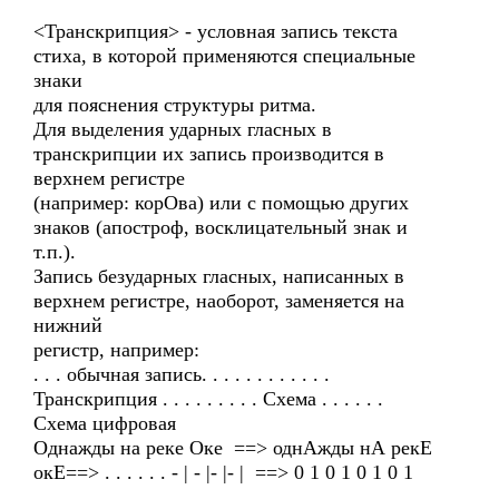
<Транскрипция> - условная запись текста
стиха, в которой применяются специальные
знаки
для пояснения структуры ритма.
Для выделения ударных гласных в
транскрипции их запись производится в
верхнем регистре
(например: корОва) или с помощью других
знаков (апостроф, восклицательный знак и
т.п.).
Запись безударных гласных, написанных в
верхнем регистре, наоборот, заменяется на
нижний
регистр, например:
. . . обычная запись. . . . . . . . . . . .
Транскрипция . . . . . . . . . Схема . . . . . .
Схема цифровая
Однажды на реке Оке ==> однАжды нА рекЕ
окЕ==> . . . . . . - | - |- |- | ==> 0 1 0 1 0 1 0 1