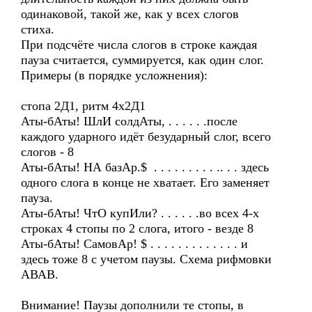
одинаковой, такой же, как у всех слогов
стиха.
При подсчёте числа слогов в строке каждая
пауза считается, суммируется, как один слог.
Примеры (в порядке усложнения):
стопа 2Д1, ритм 4х2Д1
Аты-бАты! ШлИ солдАты, . . . . . .после
каждого ударного идёт безударный слог, всего
слогов - 8
Аты-бАты! НА базАр.$ . . . . . . . . . .. . . здесь
одного слога в конце не хватает. Его заменяет
пауза.
Аты-бАты! ЧтО купИли? . . . . . .во всех 4-х
строках 4 стопы по 2 слога, итого - везде 8
Аты-бАты! СамовАр! $ . . . . . . . . . . . . . и
здесь тоже 8 с учетом паузы. Схема рифмовки
АВАВ.
Внимание! Паузы дополнили те стопы, в