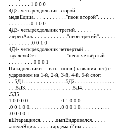
. . . . . . . 1 0 0 0
4Д2- четырёхдольник второй . . . . . .
медвЕдица. . . .. . . . . . . ."пеон второй". . . . . .
. . . . . . . .0 1 0 0
4Д3- четырёхдольник третий. . . . . .
.черепАха. . . . .. . . . . . . ."пеон третий". . . . . .
. . . . . . . .0 0 1 0
4Д4- четырёхдольник четвертый . .
.вуалехвОст. . . . . . . . . . ."пеон четвёртый. . . .
. . . . . . . . 0 0 0 1
Пятидольники – пять типов (названия нет) с
ударением на 1-й, 2-й, 3-й, 4-й, 5-й слог:
. . 5Д1. . .. . .. . . . . . . . . .5Д2. . . . . .. . . . . . .. .
. . .5Д3. . . . . . . . . . . .. .. . . .5Д4. . .. . . . . . . .
.5Д5
1 0 0 0 0 . . . .. . . . . . . .0 1 0 0 0. . . . . . . .. . .
.0 0 1 0 0. . .. . . . . . . . .0 0 0 1 0. . . . . . . .. . .
.0 0 0 0 1
вЫтаращился. . . . . .выпЕндривался. . . . .
.апеллЯция. . . . . .гардемарИны . . . . .