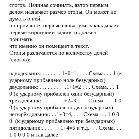
слогов. Начиная сочинять, автор первым
делом назначает размер стопы. Он может не
думать о ней,
но произнося первые слова, уже закладывает
первые кирпичики здания и должен
понимать,
что именно он помещает в текст.
Стопы различаются по количеству долей
(слогов):
. . .
однодольник: . .. . . . 1+0=1; . . . Схема. . . 1 (к
ударному прибавлено ноль безударных)
двудольник: . .. . . . . . .1+1=2 . . . Схема. . . 1
0 (к ударному прибавлен один безударный)
трёхдольник: . . . . . . 1+2=3, . . . Схема . . . 1 0
0 (к ударному прибавлено два безударных)
четырёхдольник: . .1+3=4, . . . Схема. . . 1 0 0
0 (к ударному прибавлено три безударных)
пятидольник:. . . . . . 1+4=5 и т.д.. . . Схема. . .
1 0 0 0 0 и так далее