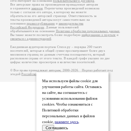
сети Интернет на основании
пользовательского договора
.
Все авторские права на произведения принадлежат авторам
и охраняются
законом
. Перепечатка произведений возможна
только с согласия его автора, к которому вы можете
обратиться на его авторской странице. Ответственность за
тексты произведений авторы несут самостоятельно на
основании
правил публикации
и
законодательства
Российской Федерации
. Данные пользователей
обрабатываются на основании
Политики обработки персональных данных
.
Вы также можете посмотреть более подробную
информацию о портале
и
связаться с администрацией
.
Ежедневная аудитория портала Стихи.ру – порядка 200 тысяч
посетителей, которые в общей сумме просматривают более двух
миллионов страниц по данным счетчика посещаемости, который
расположен справа от этого текста. В каждой графе указано по две
цифры: количество просмотров и количество посетителей.
© Все права принадлежат авторам, 2000-2026. Портал работает под
эгидой
Российского союза писателей
.
18+
Мы используем файлы cookie для
улучшения работы сайта. Оставаясь
на сайте, вы соглашаетесь с
условиями использования файлов
cookies. Чтобы ознакомиться с
Политикой обработки
персональных данных и файлов
cookie,
нажмите здесь
.
Соглашаюсь