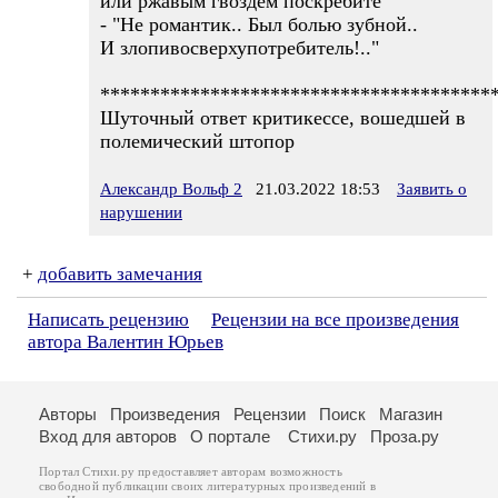
или ржавым гвоздём поскребите
- "Не романтик.. Был болью зубной..
И злопивосверхупотребитель!.."
***************************************
Шуточный ответ критикессе, вошедшей в
полемический штопор
Александр Вольф 2
21.03.2022 18:53
Заявить о
нарушении
+
добавить замечания
Написать рецензию
Рецензии на все произведения
автора Валентин Юрьев
Авторы
Произведения
Рецензии
Поиск
Магазин
Вход для авторов
О портале
Стихи.ру
Проза.ру
Портал Стихи.ру предоставляет авторам возможность
свободной публикации своих литературных произведений в