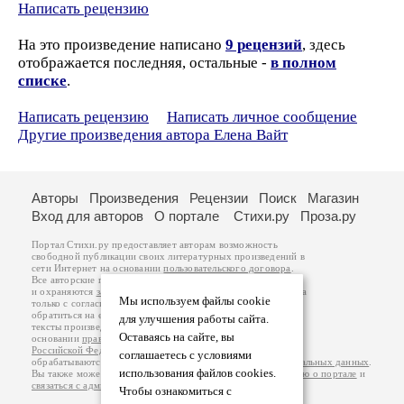
Написать рецензию
На это произведение написано
9 рецензий
, здесь
отображается последняя, остальные -
в полном
списке
.
Написать рецензию
Написать личное сообщение
Другие произведения автора Елена Вайт
Авторы
Произведения
Рецензии
Поиск
Магазин
Вход для авторов
О портале
Стихи.ру
Проза.ру
Портал Стихи.ру предоставляет авторам возможность
свободной публикации своих литературных произведений в
сети Интернет на основании
пользовательского договора
.
Все авторские права на произведения принадлежат авторам
и охраняются
законом
. Перепечатка произведений возможна
Мы используем файлы cookie
только с согласия его автора, к которому вы можете
обратиться на его авторской странице. Ответственность за
для улучшения работы сайта.
тексты произведений авторы несут самостоятельно на
Оставаясь на сайте, вы
основании
правил публикации
и
законодательства
Российской Федерации
. Данные пользователей
соглашаетесь с условиями
обрабатываются на основании
Политики обработки персональных данных
.
использования файлов cookies.
Вы также можете посмотреть более подробную
информацию о портале
и
связаться с администрацией
.
Чтобы ознакомиться с