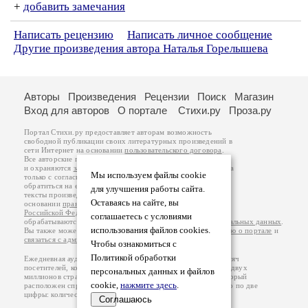
+
добавить замечания
Написать рецензию
Написать личное сообщение
Другие произведения автора Наталья Горелышева
Авторы
Произведения
Рецензии
Поиск
Магазин
Вход для авторов
О портале
Стихи.ру
Проза.ру
Портал Стихи.ру предоставляет авторам возможность
свободной публикации своих литературных произведений в
сети Интернет на основании
пользовательского договора
.
Все авторские права на произведения принадлежат авторам
и охраняются
законом
. Перепечатка произведений возможна
Мы используем файлы cookie
только с согласия его автора, к которому вы можете
обратиться на его авторской странице. Ответственность за
для улучшения работы сайта.
тексты произведений авторы несут самостоятельно на
Оставаясь на сайте, вы
основании
правил публикации
и
законодательства
Российской Федерации
. Данные пользователей
соглашаетесь с условиями
обрабатываются на основании
Политики обработки персональных данных
.
использования файлов cookies.
Вы также можете посмотреть более подробную
информацию о портале
и
связаться с администрацией
.
Чтобы ознакомиться с
Политикой обработки
Ежедневная аудитория портала Стихи.ру – порядка 200 тысяч
посетителей, которые в общей сумме просматривают более двух
персональных данных и файлов
миллионов страниц по данным счетчика посещаемости, который
cookie,
нажмите здесь
.
расположен справа от этого текста. В каждой графе указано по две
цифры: количество просмотров и количество посетителей.
Соглашаюсь