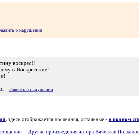
Заявить о нарушении
тину воскрес!!!
шему в Воскресение!
ни!
03
Заявить о нарушении
зий
, здесь отображается последняя, остальные -
в полном сп
сообщение
Другие произведения автора Вячеслав Полкано