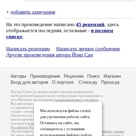
+
добавить замечания
На это произведение написано
45 рецензий
, здесь
отображается последняя, остальные -
в полном
списке
.
Написать рецензию
Написать личное сообщение
Другие произведения автора Йоко Сан
Авторы
Произведения
Рецензии
Поиск
Магазин
Вход для авторов
О портале
Стихи.ру
Проза.ру
Портал Стихи.ру предоставляет авторам возможность
свободной публикации своих литературных произведений в
сети Интернет на основании
пользовательского договора
.
Все авторские права на произведения принадлежат авторам
и охраняются
законом
. Перепечатка произведений возможна
Мы используем файлы cookie
только с согласия его автора, к которому вы можете
обратиться на его авторской странице. Ответственность за
для улучшения работы сайта.
тексты произведений авторы несут самостоятельно на
Оставаясь на сайте, вы
основании
правил публикации
и
законодательства
Российской Федерации
. Данные пользователей
соглашаетесь с условиями
обрабатываются на основании
Политики обработки персональных данных
.
использования файлов cookies.
Вы также можете посмотреть более подробную
информацию о портале
и