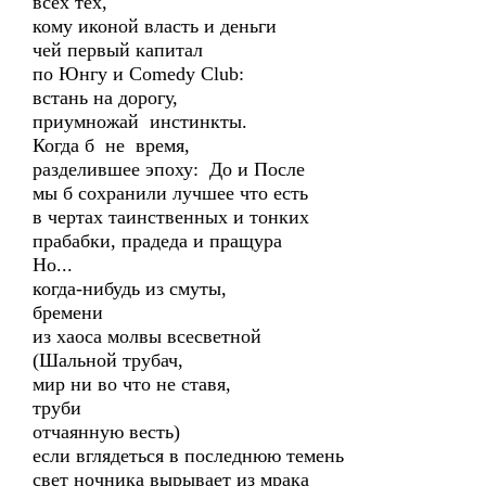
всех тех,
кому иконой власть и деньги
чей первый капитал
по Юнгу и Comedy Club:
встань на дорогу,
приумножай инстинкты.
Когда б не время,
разделившее эпоху: До и После
мы б сохранили лучшее что есть
в чертах таинственных и тонких
прабабки, прадеда и пращура
Но...
когда-нибудь из смуты,
бремени
из хаоса молвы всесветной
(Шальной трубач,
мир ни во что не ставя,
труби
отчаянную весть)
если вглядеться в последнюю темень
свет ночника вырывает из мрака