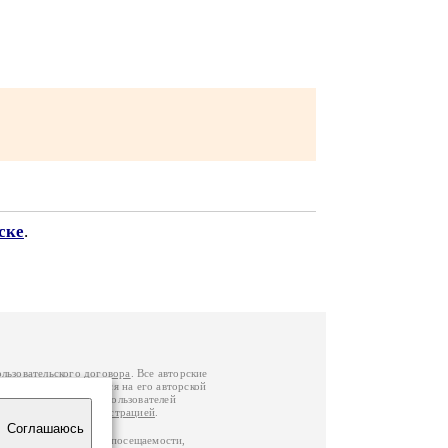
ске
.
ользовательского договора
. Все авторские
у вы можете обратиться на его авторской
й Федерации
. Данные пользователей
е
и
связаться с администрацией
.
Соглашаюсь
ц по данным счетчика посещаемости,