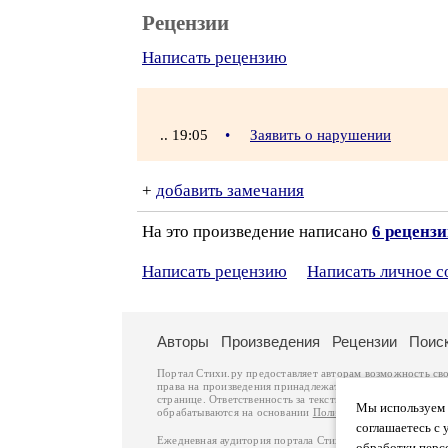
Рецензии
Написать рецензию
.. 19:05
•
Заявить о нарушении
+
добавить замечания
На это произведение написано
6 реценз
Написать рецензию
Написать личное 
Авторы
Произведения
Рецензии
Поис
Портал Стихи.ру предоставляет авторам возможность св
права на произведения принадлежат авторам и охраняют
странице. Ответственность за тексты произведений авто
Мы используем ф
обрабатываются на основании
Политики обработки перс
соглашаетесь с 
Ежедневная аудитория портала Стихи.ру – порядка 200 