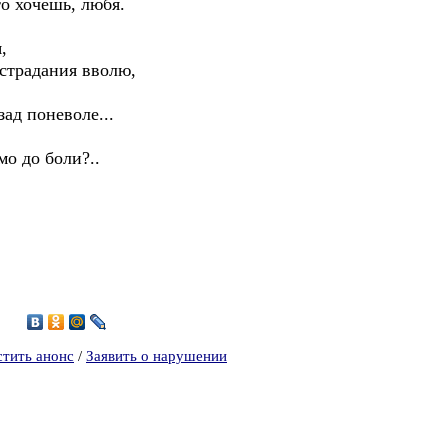
о хочешь, любя.
,
традания вволю,
поневоле...
мо до боли?..
6
стить анонс
/
Заявить о нарушении