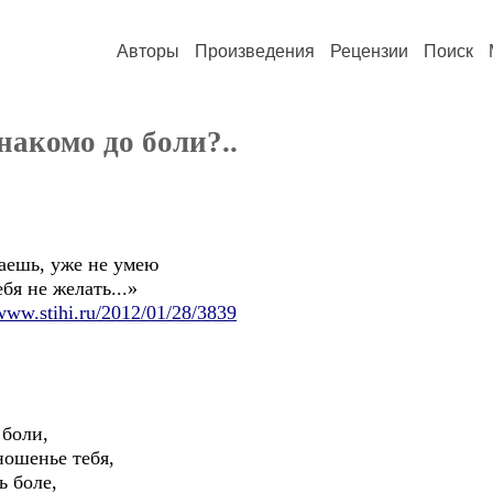
Авторы
Произведения
Рецензии
Поиск
знакомо до боли?..
ь, уже не умею
е желать...»
/www.stihi.ru/2012/01/28/3839
 боли,
енье тебя,
ь боле,