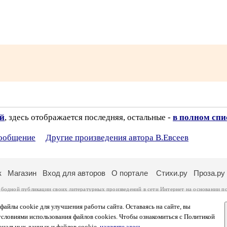
ий
, здесь отображается последняя, остальные -
в полном спи
сообщение
Другие произведения автора В.Евсеев
к
Магазин
Вход для авторов
О портале
Стихи.ру
Проза.ру
ободной публикации своих литературных произведений в сети Интернет на основании
п
ся
законом
. Перепечатка произведений возможна только с согласия его автора, к котором
ры несут самостоятельно на основании
правил публикации
и
законодательства Российско
айлы cookie для улучшения работы сайта. Оставаясь на сайте, вы
ональных данных
. Вы также можете посмотреть более подробную
информацию о портал
условиями использования файлов cookies. Чтобы ознакомиться с Политикой
тысяч посетителей, которые в общей сумме просматривают более двух миллионов страни