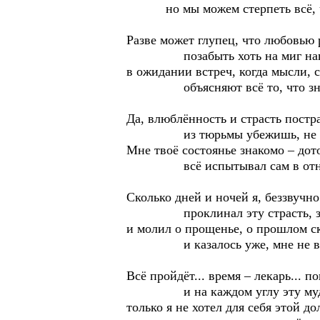
но мы можем стерпеть всё, чт
Разве может глупец, что любовью 
позабыть хоть на миг напр
в ожидании встреч, когда мысли, с
объясняют всё то, что знак
Да, влюблённость и страсть постр
из тюрьмы убежишь, не сбеж
Мне твоё состоянье знакомо – дот
всё испытывал сам в отноше
Сколько дней и ночей я, беззвучно
проклинал эту страсть, зал
и молил о прощенье, о прошлом с
и казалось уже, мне не выте
Всё пройдёт... время – лекарь... п
и на каждом углу эту мудро
только я не хотел для себя этой до