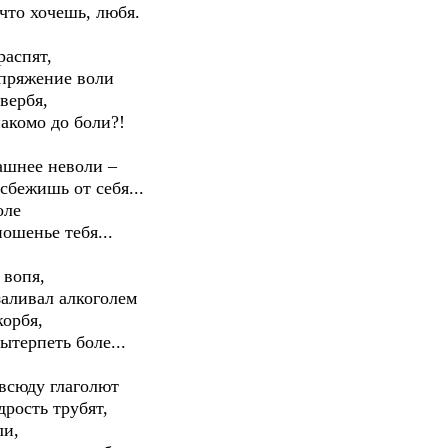
о хочешь, любя.
распят,
яжение воли
вербя,
омо до боли?!
ашнее неволи –
ишь от себя...
оле
нье тебя...
 вопя,
ивал алкоголем
корбя,
рпеть боле...
овсюду глаголют
сть трубят,
ли,