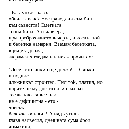
- Как може - казва -
обида такава? Несправедлив съм бил
към съвестта! Сметката
точна била. А пък вчера,
при преброяването вечерта, в касата той
и бележка намерил. Вземам бележката,
в ръце я държа,
засрамен я гледам и в нея - прочитам:
"Десет стотинки още дължа!" - Сложил
и подпис
длъжникът строител. Пил той, платил, но
парите не му достигнали с малко
тогава касата все пак
не е дефицитна - ето -
човекът
бележка оставил! А над кутията
глава надвесил, днешната сума брои
домакина;