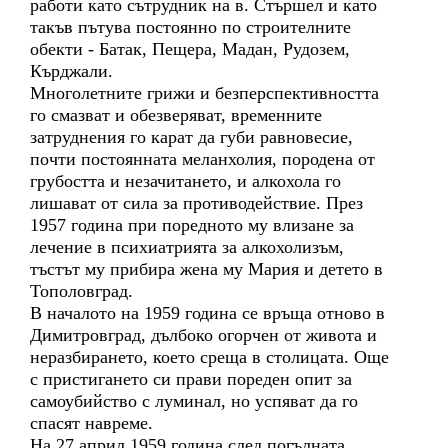
работи като сътрудник на в. Стършел и като
такъв пътува постоянно по строителните
обекти - Батак, Пещера, Мадан, Рудозем,
Кърджали.
Многолетните грижи и безперспективността
го смазват и обезверяват, временните
затруднения го карат да губи равновесие,
почти постоянната меланхолия, породена от
грубостта и незачитането, и алкохола го
лишават от сила за противодействие. През
1957 година при поредното му влизане за
лечение в психиатрията за алкохолизъм,
тъстът му прибира жена му Мария и детето в
Тополовград.
В началото на 1959 година се връща отново в
Димитровград, дълбоко огорчен от живота и
неразбирането, което среща в столицата. Още
с пристигането си прави пореден опит за
самоубийство с луминал, но успяват да го
спасят навреме.
На 27 април 1959 година след погълната