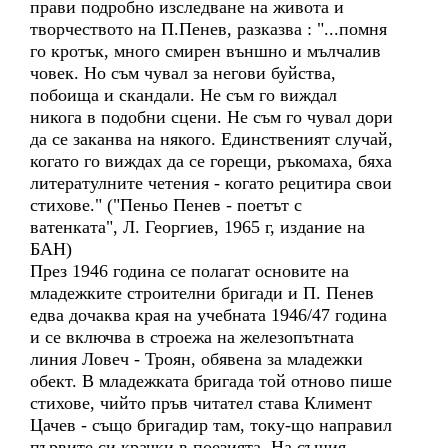
прави подробно изследване на живота и
творчеството на П.Пенев, разказва : "...помня
го кротък, много смирен външно и мълчалив
човек. Но съм чувал за негови буйства,
побоища и скандали. Не съм го виждал
никога в подобни сцени. Не съм го чувал дори
да се заканва на някого. Единственият случай,
когато го виждах да се горещи, ръкомаха, бяха
литератулните четения - когато рецитира свои
стихове." ("Пеньо Пенев - поетът с
ватенката", Л. Георгиев, 1965 г, издание на
БАН)
През 1946 година се полагат основите на
младежките строителни бригади и П. Пенев
едва дочаква края на учебната 1946/47 година
и се включва в строежа на железопътната
линия Ловеч - Троян, обявена за младежки
обект. В младежката бригада той отново пише
стихове, чийто пръв читател става Климент
Цачев - също бригадир там, току-що направил
първите си крачки в поезията. На същия