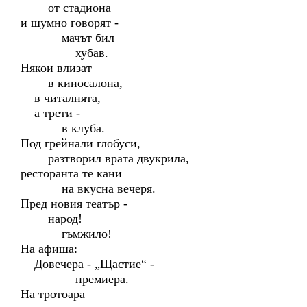
от стадиона
и шумно говорят -
мачът бил
хубав.
Някои влизат
в киносалона,
в читалнята,
а трети -
в клуба.
Под грейнали глобуси,
разтворил врата двукрила,
ресторанта те кани
на вкусна вечеря.
Пред новия театър -
народ!
гъмжило!
На афиша:
Довечера - „Щастие“ -
премиера.
На тротоара