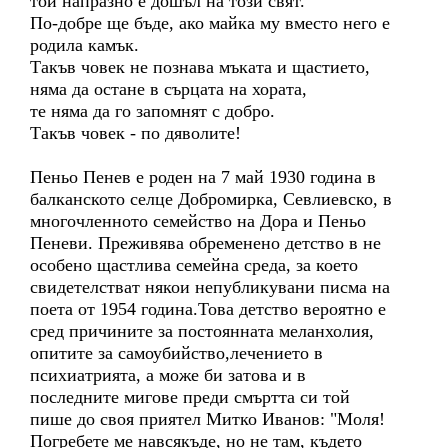
той напразно е дошъл на този свят.
По-добре ще бъде, ако майка му вместо него е
родила камък.
Такъв човек не познава мъката и щастието,
няма да остане в сърцата на хората,
те няма да го запомнят с добро.
Такъв човек - по дяволите!
Пеньо Пенев е роден на 7 май 1930 година в
балканското селце Добромирка, Севлиевско, в
многочленното семейство на Дора и Пеньо
Пеневи. Преживява обременено детство в не
особено щастлива семейна среда, за което
свидетелстват някои непубликувани писма на
поета от 1954 година.Това детство вероятно е
сред причините за постоянната меланхолия,
опитите за самоубийство,лечението в
психиатрията, а може би затова и в
последните мигове преди смъртта си той
пише до своя приятел Митко Иванов: "Моля!
Погребете ме навсякъде, но не там, където