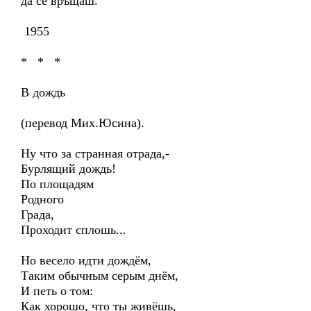
да се връщаш.
1955
* * *
В дождь
(перевод Мих.Юсина).
Ну что за странная отрада,-
Бурлящий дождь!
По площадям
Родного
Града,
Проходит сплошь...
Но весело идти дождём,
Таким обычным серым днём,
И петь о том:
Как хорошо, что ты живёшь,