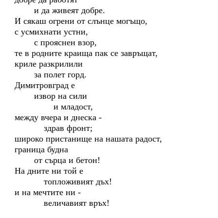
и да живеят добре.
И сякаш огрени от слънце могъщо,
с усмихнати устни,
с прояснен взор,
те в родните краища пак се завръщат,
криле разкрилили
за полет горд.
Димитровград е
извор на сили
и младост,
между вчера и днеска -
здрав фронт;
широко пристанище на нашата радост,
граница будна
от сърца и бетон!
На дните ни той е
топложивият дъх!
и на мечтите ни -
величавият връх!