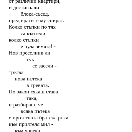
от различни квартири,
и достигнали
блока-съсед,
пред вратите му спират.
Колко стъпки по тях
са кънтели,
колко стъпки
е чула земята! -
Нов преселник ли
тук
се засели -
тръгва
нова пътека
в тревата.
По закон сякаш става
така,
и разбираш, че
всяка пътека
е протегната братска ръка
към приятеля мил -
към човека.