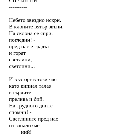
СВЕТЛИНИ
----------
Небето звездно искри.
В клоните вятър звъни.
На склона се спри,
погледни! -
пред нас е градът
и горят
светлини,
светлини...
И възторг в този час
като кипнал талаз
в гърдите
прелива и бий.
На трудното дните
спомни! -
Светлините пред нас
ги запалихме
ний!