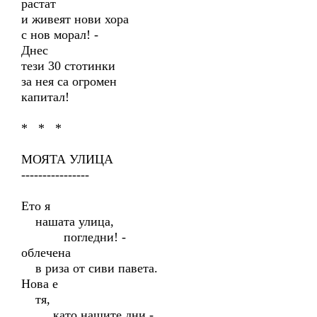
растат
и живеят нови хора
с нов морал! -
Днес
тези 30 стотинки
за нея са огромен
капитал!
* * *
МОЯТА УЛИЦА
----------------
Ето я
нашата улица,
погледни! -
облечена
в риза от сиви павета.
Нова е
тя,
като нашите дни -