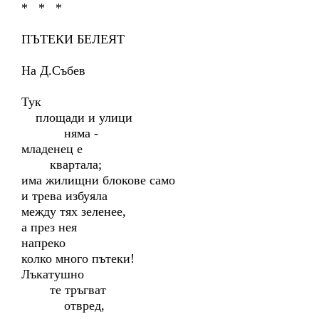
* * *
ПЪТЕКИ БЕЛЕЯТ
На Д.Събев
Тук
площади и улици
няма -
младенец е
квартала;
има жилищни блокове само
и трева избуяла
между тях зеленее,
а през нея
напреко
колко много пътеки!
Лъкатушно
те тръгват
отвред,