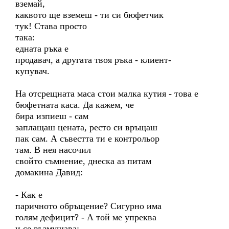
вземай,
каквото ще вземеш - ти си бюфетчик
тук! Става просто
така:
едната ръка е
продавач, а другата твоя ръка - клиент-
купувач.
На отсрещната маса стои малка кутия - това е
бюфетната каса. Да кажем, че
бира изпиеш - сам
заплащаш цената, ресто си връщаш
пак сам. А съвестта ти е контрольор
там. В нея насочил
свойто съмнение, днеска аз питам
домакина Давид:
- Как е
паричното обръщение? Сигурно има
голям дефицит? - А той ме упреква
и се възмущава: