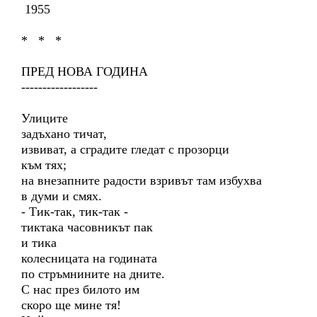
1955
* * *
ПРЕД НОВА ГОДИНА
------------------
Улиците
задъхано тичат,
извиват, а сградите гледат с прозорци
към тях;
на внезапните радости взривът там избухва
в думи и смях.
- Тик-так, тик-так -
тиктака часовникът пак
и тика
колесницата на годината
по стръмнините на дните.
С нас през билото им
скоро ще мине тя!