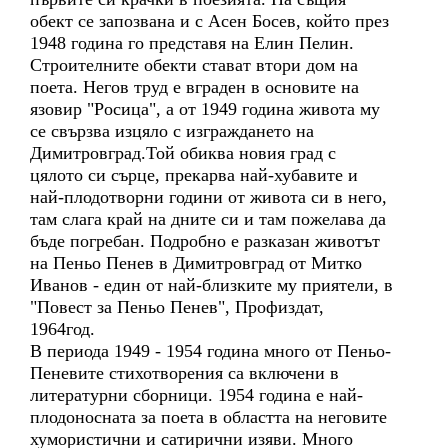
обект се запозвана и с Асен Босев, който през
1948 година го представя на Елин Пелин.
Строителните обекти стават втори дом на
поета. Негов труд е вграден в основите на
язовир "Росица", а от 1949 година живота му
се свързва изцяло с изграждането на
Димитровград.Той обиква новия град с
цялото си сърце, прекарва най-хубавите и
най-плодотворни години от живота си в него,
там слага край на дните си и там пожелава да
бъде погребан. Подробно е разказан животът
на Пеньо Пенев в Димитровград от Митко
Иванов - един от най-близките му приятели, в
"Повест за Пеньо Пенев", Профиздат,
1964год.
В периода 1949 - 1954 година много от Пеньо-
Пеневите стихотворения са включени в
литературни сборници. 1954 година е най-
плодоносната за поета в областта на неговите
хумористични и сатирични изяви. Много