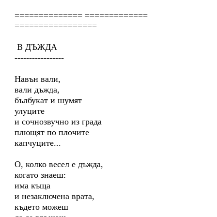
============== =============
=================
В ДЪЖДА
-----------------
Навън вали,
вали дъжда,
бълбукат и шумят
улуците
и сочнозвучно из града
плющят по плочите
капчуците...
О, колко весел е дъжда,
когато знаеш:
има къща
и незаключена врата,
където можеш