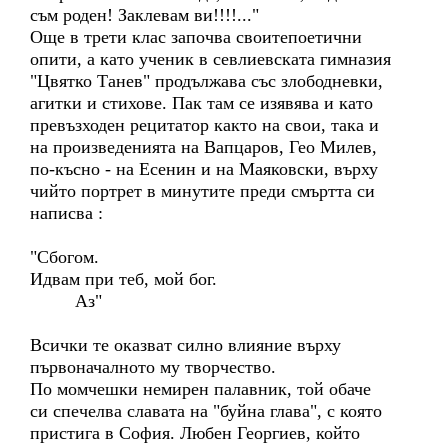
съм роден! Заклевам ви!!!!..."
Още в трети клас започва своитепоетични
опити, а като ученик в севлиевската гимназия
"Цвятко Танев" продължава със злободневки,
агитки и стихове. Пак там се изявява и като
превъзходен рецитатор както на свои, така и
на произведенията на Вапцаров, Гео Милев,
по-късно - на Есенин и на Маяковски, върху
чийто портрет в минутите преди смъртта си
написва :
"Сбогом.
Идвам при теб, мой бог.
Аз"
Всички те оказват силно влияние върху
първоначалното му творчество.
По момчешки немирен палавник, той обаче
си спечелва славата на "буйна глава", с която
пристига в София. Любен Георгиев, който