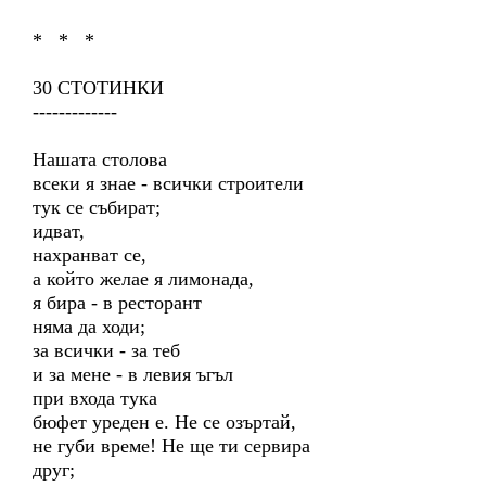
* * *
30 СТОТИНКИ
-------------
Нашата столова
всеки я знае - всички строители
тук се събират;
идват,
нахранват се,
а който желае я лимонада,
я бира - в ресторант
няма да ходи;
за всички - за теб
и за мене - в левия ъгъл
при входа тука
бюфет уреден е. Не се озъртай,
не губи време! Не ще ти сервира
друг;