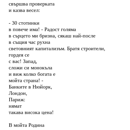
свършва проверката
и казва весел:
- 30 стотинки
в повече има! - Радост голяма
в сърцето ми бризна, сякаш най-после
в същия час рухна
световният капитализъм. Братя строители,
гордея се
с вас! Запад,
сложи си монокъла
и виж колко богата е
мойта страна! -
Банките в Нюйорк,
Лондон,
Париж:
нямат
такава висока цена!
В мойта Родина