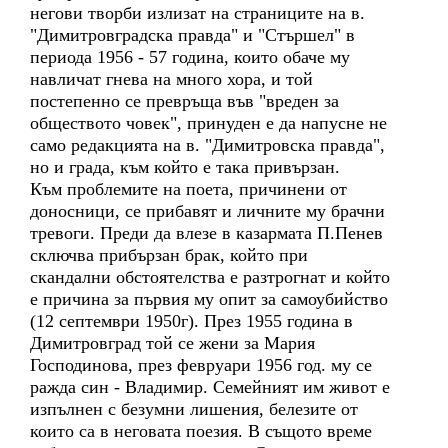
негови творби излизат на страниците на в.
"Димитровградска правда" и "Стършел" в
периода 1956 - 57 година, които обаче му
навличат гнева на много хора, и той
постепенно се превръща във "вреден за
обществото човек", принуден е да напусне не
само редакцията на в. "Димитровска правда",
но и града, към който е така привързан.
Към проблемите на поета, причинени от
доносници, се прибавят и личните му брачни
тревоги. Преди да влезе в казармата П.Пенев
сключва прибързан брак, който при
скандални обстоятелства е разтрогнат и който
е причина за първия му опит за самоубийство
(12 септември 1950г). През 1955 година в
Димитровград той се жени за Мария
Господинова, през февруари 1956 год. му се
ражда син - Владимир. Семейният им живот е
изпълнен с безумни лишения, белезите от
които са в неговата поезия. В същото време