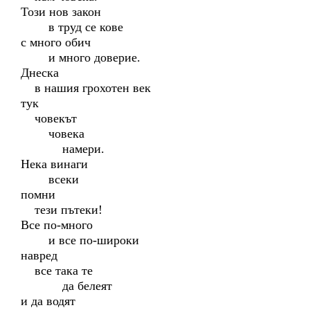
Този нов закон
в труд се кове
с много обич
и много доверие.
Днеска
в нашия грохотен век
тук
човекът
човека
намери.
Нека винаги
всеки
помни
тези пътеки!
Все по-много
и все по-широки
навред
все така те
да белеят
и да водят