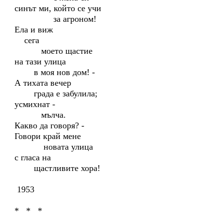
синът ми, който се учи
за агроном!
Ела и виж
сега
моето щастие
на тази улица
в моя нов дом! -
А тихата вечер
града е забулила;
усмихнат -
мълча.
Какво да говоря? -
Говори край мене
новата улица
с гласа на
щастливите хора!
1953
* * *