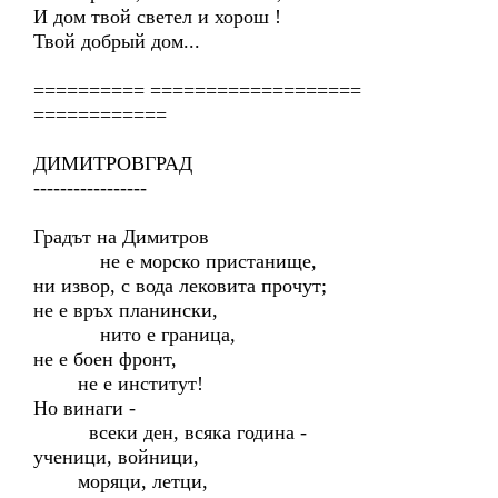
И дом твой светел и хорош !
Твой добрый дом...
========== ===================
============
ДИМИТРОВГРАД
-----------------
Градът на Димитров
не е морско пристанище,
ни извор, с вода лековита прочут;
не е връх планински,
нито е граница,
не е боен фронт,
не е институт!
Но винаги -
всеки ден, всяка година -
ученици, войници,
моряци, летци,