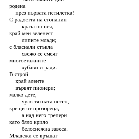
родена
през първата петилетка!
С радостта на стопанин
крача по нея,
край мен зеленеят
липите млади;
с бляснали стъкла
свежо се смеят
многоетажните
хубави сгради.
В строй
край алеите
вървят пионери;
малко дете,
чуло тяхната песен,
крещи от прозореца,
а над него трепери
като бяло крило
белоснежна завеса.
Младежи се връщат