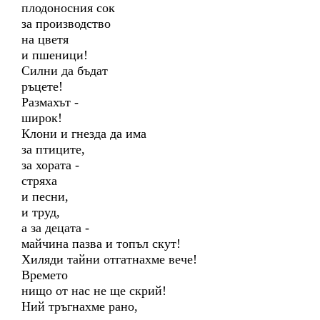
плодоносния сок
за производство
на цветя
и пшеници!
Силни да бъдат
ръцете!
Размахът -
широк!
Клони и гнезда да има
за птиците,
за хората -
стряха
и песни,
и труд,
а за децата -
майчина пазва и топъл скут!
Хиляди тайни отгатнахме вече!
Времето
нищо от нас не ще скрий!
Ний тръгнахме рано,