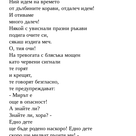
Ний идем на времето
от дълбините корави, отдалеч идем!
И отиваме
много далеч!
Някой с увиснали празни ръкави
подига очите си,
сякаш издига меч.
О, тия очи!
На тревогата с блясъка мощен
като червени сигнали
те горят
и крещят,
те говорят безгласно,
те предупреждават:
- Мирът е
още в опасност!
А знайте ли?
Знайте ли, хора? -
Едно дете
ще бъде родено наскоро! Едно дете
скоро ще милват ръцете ми! -