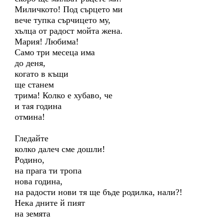
Миличкото! Под сърцето ми
вече тупка сърчицето му,
хълца от радост мойта жена.
Мария! Любима!
Само три месеца има
до деня,
когато в къщи
ще станем
трима! Колко е хубаво, че
и тая година
отмина!
Гледайте
колко далеч сме дошли!
Родино,
на прага ти тропа
нова година,
на радости нови тя ще бъде родилка, нали?!
Нека дните й пият
на земята