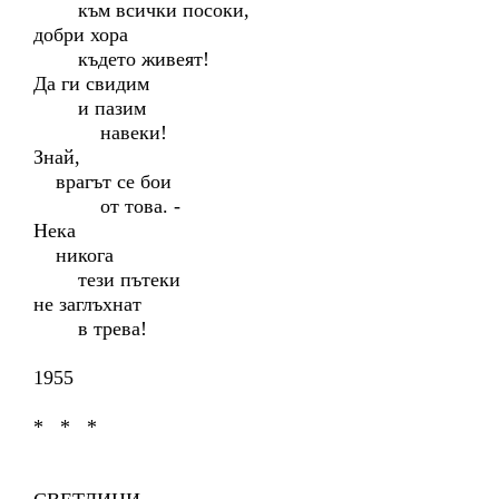
към всички посоки,
добри хора
където живеят!
Да ги свидим
и пазим
навеки!
Знай,
врагът се бои
от това. -
Нека
никога
тези пътеки
не заглъхнат
в трева!
1955
* * *