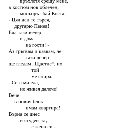
връхлетя срещу мене,
в костюм нов облечен,
миньорът бай Коста:
- Цял ден те търся,
другарю Пенев!
Ела тази вечер
в дома
на гости! -
Аз тръгвам и казвам, че
тази вечер
ще гледам „Щастие“, но
той
ме спира:
- Сега ми ела,
не живея далече!
Вече
в новия блок
имам квартира!
Върна се днес
и студентът,
с жена си -