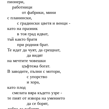
пионери,
работници
от фабрики, мини
с планински,
с градински цветя и венци -
като на празник
в тоя град идват,
тъй както братя
при родния брат.
Те идат да чуят, да срещнат,
да видят
на мечтите човешки
цъфтежа богат.
В заводите, пълни с мотори,
с упорство
и хора,
като плод
смелата вяра където узре -
те пият от извора на умението
да се борят,
добре да работят