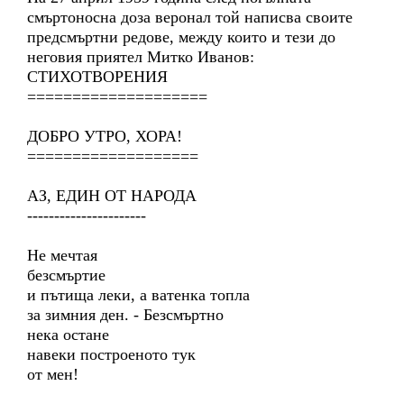
смъртоносна доза веронал той написва своите
предсмъртни редове, между които и тези до
неговия приятел Митко Иванов:
СТИХОТВОРЕНИЯ
====================
ДОБРО УТРО, ХОРА!
===================
АЗ, ЕДИН ОТ НАРОДА
----------------------
Не мечтая
безсмъртие
и пътища леки, а ватенка топла
за зимния ден. - Безсмъртно
нека остане
навеки построеното тук
от мен!