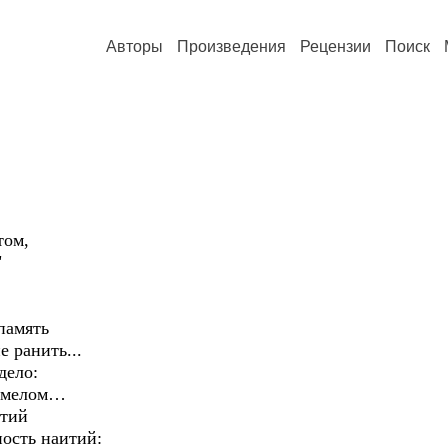
Авторы
Произведения
Рецензии
Поиск
ом,
"
память
е ранить...
дело:
– мелом…
ытий
ность наитий: