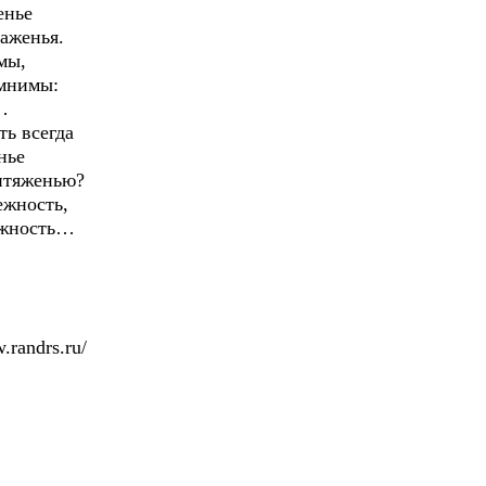
енье
аженья.
мы,
 мнимы:
…
ть всегда
нье
итяженью?
ежность,
ежность…
ndrs.ru/