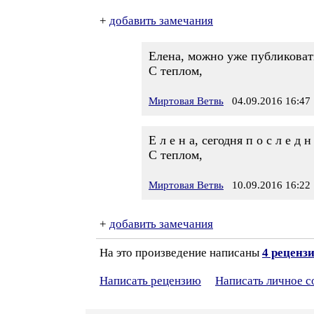
+
добавить замечания
Елена, можно уже публиковат
С теплом,
Миртовая Ветвь
04.09.2016 16:47
Е л е н а, сегодня п о с л е д 
С теплом,
Миртовая Ветвь
10.09.2016 16:22
+
добавить замечания
На это произведение написаны
4 реценз
Написать рецензию
Написать личное 