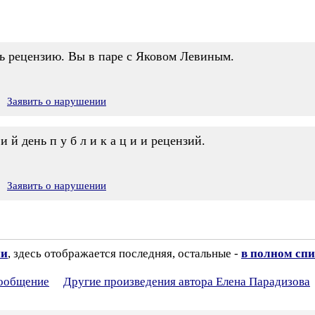
ь рецензию. Вы в паре с Яковом Левиным.
Заявить о нарушении
н и й день п у б л и к а ц и и рецензий.
Заявить о нарушении
ии
, здесь отображается последняя, остальные -
в полном спи
сообщение
Другие произведения автора Елена Парадизова