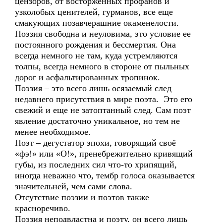
цензоров, от восторженных профанов и
узколобых ценителей, гурманов, все еще
смакующих позавчерашние окаменелости.
Поэзия свободна и неуловима, это условие ее
постоянного рождения и бессмертия. Она
всегда немного не там, куда устремляются
толпы, всегда немного в стороне от пыльных
дорог и асфальтированных тропинок.
Поэзия – это всего лишь осязаемый след
недавнего присутствия в мире поэта. Это его
свежий и еще не затоптанный след. Сам поэт
явление достаточно уникальное, но тем не
менее необходимое.
Поэт – дегустатор эпохи, говорящий своё
«фэ!» или «О!», пренебрежительно кривящий
губы, из последних сил что-то хрипящий,
иногда неважно что, тембр голоса оказывается
значительней, чем сами слова.
Отсутствие поэзии и поэтов также
красноречиво.
Поэзия неподвластна и поэту, он всего лишь