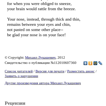
for when you were obliged to sneeze,
your brain would rattle from the breeze.
Your nose, instead, through thick and thin,
remains between your eyes and chin,
not pasted on some other place--
be glad your nose is on your face!
© Copyright:
Михаил Лукашевич
, 2012
Свидетельство о публикации №112010607360
Список читателей
/
Версия для печати
/
Разместить анонс
/
Заявить о нарушении
Другие произведения автора Михаил Лукашевич
Рецензии