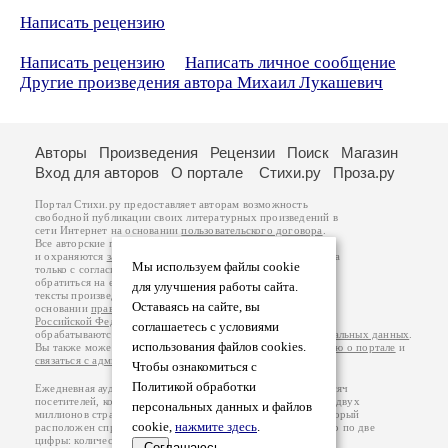
Написать рецензию
Написать рецензию
Написать личное сообщение
Другие произведения автора Михаил Лукашевич
Авторы
Произведения
Рецензии
Поиск
Магазин
Вход для авторов
О портале
Стихи.ру
Проза.ру
Портал Стихи.ру предоставляет авторам возможность
свободной публикации своих литературных произведений в
сети Интернет на основании
пользовательского договора
.
Все авторские права на произведения принадлежат авторам
и охраняются
законом
. Перепечатка произведений возможна
Мы используем файлы cookie
только с согласия его автора, к которому вы можете
обратиться на его авторской странице. Ответственность за
для улучшения работы сайта.
тексты произведений авторы несут самостоятельно на
Оставаясь на сайте, вы
основании
правил публикации
и
законодательства
Российской Федерации
. Данные пользователей
соглашаетесь с условиями
обрабатываются на основании
Политики обработки персональных данных
.
использования файлов cookies.
Вы также можете посмотреть более подробную
информацию о портале
и
связаться с администрацией
.
Чтобы ознакомиться с
Политикой обработки
Ежедневная аудитория портала Стихи.ру – порядка 200 тысяч
посетителей, которые в общей сумме просматривают более двух
персональных данных и файлов
миллионов страниц по данным счетчика посещаемости, который
cookie,
нажмите здесь
.
расположен справа от этого текста. В каждой графе указано по две
цифры: количество просмотров и количество посетителей.
Соглашаюсь