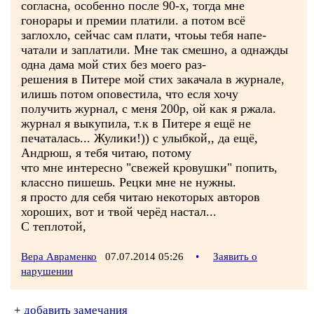
согласна, особенно после 90-х, тогда мне
гонорары и премии платили. а потом всё
заглохло, сейчас сам плати, чтоьы тебя напе-
чатали и заплатили. Мне так смешно, а однажды
одна дама мой стих без моего раз-
решения в Питере мой стих закачала в журнале,
илишь потом оповестила, что есля хочу
получить журнал, с меня 200р, ой как я ржала.
журнал я выкупила, т.к в Питере я ещё не
печаталась... Жулики!)) с улыбкой,, да ещё,
Андрюш, я тебя читаю, потому
что мне интересно "свежей кровушки" попить,
классно пишешь. Рецки мне не нужны.
я просто для себя читаю некоторых авторов
хороших, вот и твой черёд настал...
С теплотой,
Вера Авраменко
07.07.2014 05:26
•
Заявить о
нарушении
+
добавить замечания