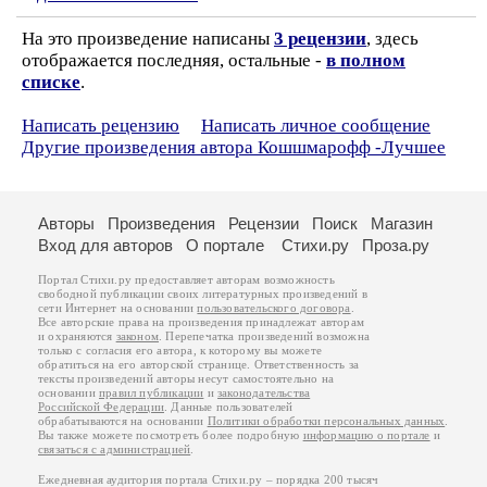
На это произведение написаны
3 рецензии
, здесь
отображается последняя, остальные -
в полном
списке
.
Написать рецензию
Написать личное сообщение
Другие произведения автора Кошшмарофф -Лучшее
Авторы
Произведения
Рецензии
Поиск
Магазин
Вход для авторов
О портале
Стихи.ру
Проза.ру
Портал Стихи.ру предоставляет авторам возможность
свободной публикации своих литературных произведений в
сети Интернет на основании
пользовательского договора
.
Все авторские права на произведения принадлежат авторам
и охраняются
законом
. Перепечатка произведений возможна
только с согласия его автора, к которому вы можете
обратиться на его авторской странице. Ответственность за
тексты произведений авторы несут самостоятельно на
основании
правил публикации
и
законодательства
Российской Федерации
. Данные пользователей
обрабатываются на основании
Политики обработки персональных данных
.
Вы также можете посмотреть более подробную
информацию о портале
и
связаться с администрацией
.
Ежедневная аудитория портала Стихи.ру – порядка 200 тысяч