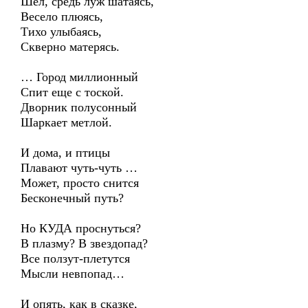
Шел, средь луж шатаясь,
Весело плюясь,
Тихо улыбаясь,
Скверно матерясь.
… Город миллионный
Спит еще с тоской.
Дворник полусонный
Шаркает метлой.
И дома, и птицы
Плавают чуть-чуть …
Может, просто снится
Бесконечный путь?
Но КУДА проснуться?
В плазму? В звездопад?
Все ползут-плетутся
Мысли невпопад…
И опять, как в сказке,