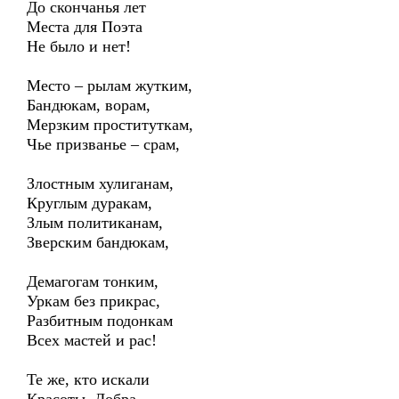
До скончанья лет
Места для Поэта
Не было и нет!
Место – рылам жутким,
Бандюкам, ворам,
Мерзким проституткам,
Чье призванье – срам,
Злостным хулиганам,
Круглым дуракам,
Злым политиканам,
Зверским бандюкам,
Демагогам тонким,
Уркам без прикрас,
Разбитным подонкам
Всех мастей и рас!
Те же, кто искали