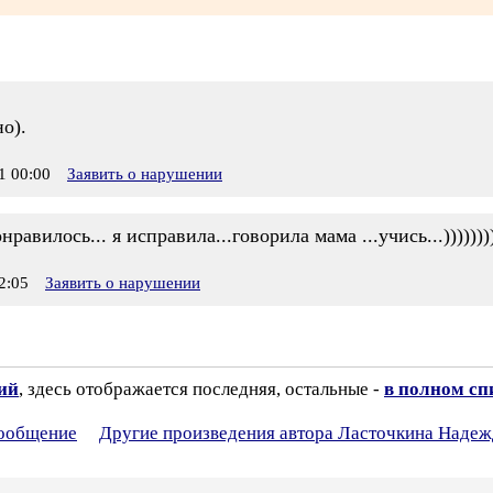
:
о).
 00:00
Заявить о нарушении
авилось... я исправила...говорила мама ...учись...)))))))))
2:05
Заявить о нарушении
зий
, здесь отображается последняя, остальные -
в полном сп
сообщение
Другие произведения автора Ласточкина Надеж