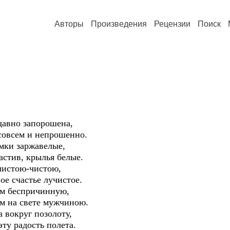
Авторы
Произведения
Рецензии
Поиск
давно запорошена,
 совсем и непрошенно.
амки заржавелые,
астив, крылья белые.
чистою-чистою,
вое счастье лучистое.
ем беспричинную,
м на свете мужчиною.
а вокруг позолоту,
эту радость полета.