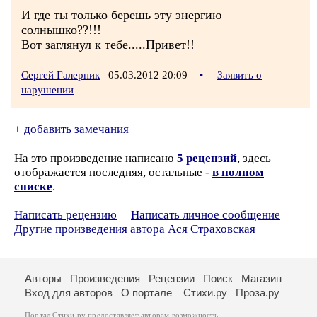
И где ты только берешь эту энергию
солнышко??!!!
Вот заглянул к тебе.....Привет!!
Сергей Галерник
05.03.2012 20:09
•
Заявить о
нарушении
+
добавить замечания
На это произведение написано
5 рецензий
, здесь
отображается последняя, остальные -
в полном
списке
.
Написать рецензию
Написать личное сообщение
Другие произведения автора Ася Страховская
Авторы
Произведения
Рецензии
Поиск
Магазин
Вход для авторов
О портале
Стихи.ру
Проза.ру
Портал Стихи.ру предоставляет авторам возможность