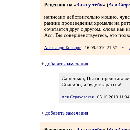
Рецензия на «
Зажгу тебя
» (
Ася Стр
написано действительно мощно, чувс
ранние произведения хромали на рит
сочетается друг с другом. слова как 
Ася, Вы совершенствуетесь, это похв
Александр Кольцов
16.09.2010 21:57
•
+
добавить замечания
Сашенька, Вы не представляет
Спасибо, я буду стараться!
Ася Страховская
05.10.2010 11:04
+
добавить замечания
Рецензия на «
Зажгу тебя
» (
Ася Стр