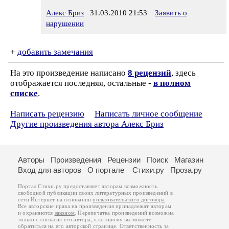
Алекс Бриз
31.03.2010 21:53
Заявить о
нарушении
+
добавить замечания
На это произведение написано
8 рецензий
, здесь
отображается последняя, остальные -
в полном
списке
.
Написать рецензию
Написать личное сообщение
Другие произведения автора Алекс Бриз
Авторы
Произведения
Рецензии
Поиск
Магазин
Вход для авторов
О портале
Стихи.ру
Проза.ру
Портал Стихи.ру предоставляет авторам возможность
свободной публикации своих литературных произведений в
сети Интернет на основании
пользовательского договора
.
Все авторские права на произведения принадлежат авторам
и охраняются
законом
. Перепечатка произведений возможна
только с согласия его автора, к которому вы можете
обратиться на его авторской странице. Ответственность за