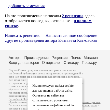
+
добавить замечания
На это произведение написаны
2 рецензии
, здесь
отображается последняя, остальные -
в полном
списке
.
Написать рецензию
Написать личное сообщение
Другие произведения автора Елизавета Катковская
Авторы
Произведения
Рецензии
Поиск
Магазин
Вход для авторов
О портале
Стихи.ру
Проза.ру
Портал Стихи.ру предоставляет авторам возможность
свободной публикации своих литературных произведений в
сети Интернет на основании
пользовательского договора
.
Все авторские права на произведения принадлежат авторам
и охраняются
законом
. Перепечатка произведений возможна
Мы используем файлы cookie
только с согласия его автора, к которому вы можете
обратиться на его авторской странице. Ответственность за
для улучшения работы сайта.
тексты произведений авторы несут самостоятельно на
Оставаясь на сайте, вы
основании
правил публикации
и
законодательства
Российской Федерации
. Данные пользователей
соглашаетесь с условиями
обрабатываются на основании
Политики обработки персональных данных
.
использования файлов cookies.
Вы также можете посмотреть более подробную
информацию о портале
и
связаться с администрацией
.