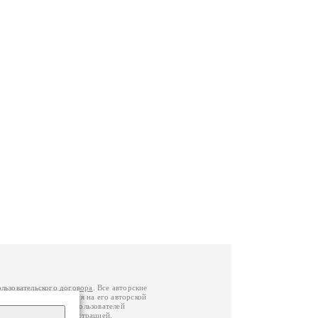
ользовательского договора
. Все авторские
у вы можете обратиться на его авторской
й Федерации
. Данные пользователей
е
и
связаться с администрацией
.