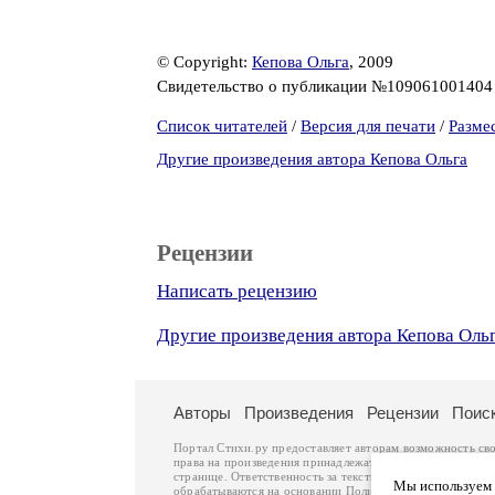
© Copyright:
Кепова Ольга
, 2009
Свидетельство о публикации №10906100140
Список читателей
/
Версия для печати
/
Разме
Другие произведения автора Кепова Ольга
Рецензии
Написать рецензию
Другие произведения автора Кепова Оль
Авторы
Произведения
Рецензии
Поис
Портал Стихи.ру предоставляет авторам возможность св
права на произведения принадлежат авторам и охраняют
странице. Ответственность за тексты произведений авто
Мы используем ф
обрабатываются на основании
Политики обработки перс