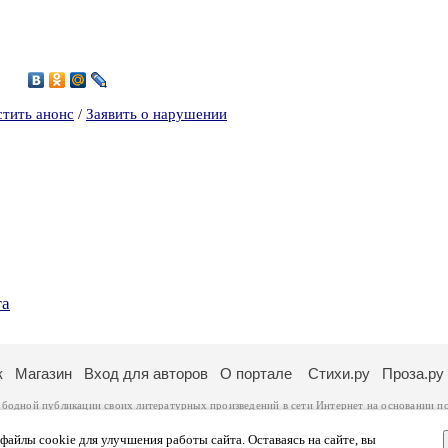
4
стить анонс
/
Заявить о нарушении
га
к
Магазин
Вход для авторов
О портале
Стихи.ру
Проза.ру
ободной публикации своих литературных произведений в сети Интернет на основании
п
ся
законом
. Перепечатка произведений возможна только с согласия его автора, к котором
ры несут самостоятельно на основании
правил публикации
и
законодательства Российско
айлы cookie для улучшения работы сайта. Оставаясь на сайте, вы
ональных данных
. Вы также можете посмотреть более подробную
информацию о портал