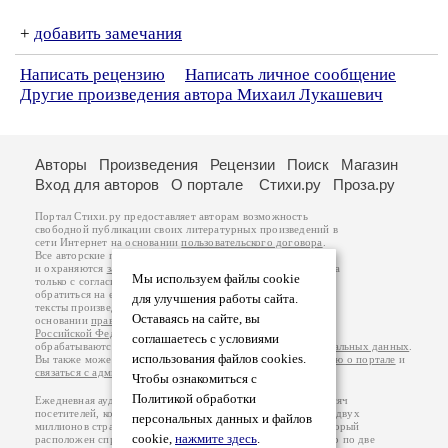
+
добавить замечания
Написать рецензию
Написать личное сообщение
Другие произведения автора Михаил Лукашевич
Авторы
Произведения
Рецензии
Поиск
Магазин
Вход для авторов
О портале
Стихи.ру
Проза.ру
Портал Стихи.ру предоставляет авторам возможность
свободной публикации своих литературных произведений в
сети Интернет на основании
пользовательского договора
.
Все авторские права на произведения принадлежат авторам
и охраняются
законом
. Перепечатка произведений возможна
Мы используем файлы cookie
только с согласия его автора, к которому вы можете
обратиться на его авторской странице. Ответственность за
для улучшения работы сайта.
тексты произведений авторы несут самостоятельно на
Оставаясь на сайте, вы
основании
правил публикации
и
законодательства
Российской Федерации
. Данные пользователей
соглашаетесь с условиями
обрабатываются на основании
Политики обработки персональных данных
.
использования файлов cookies.
Вы также можете посмотреть более подробную
информацию о портале
и
связаться с администрацией
.
Чтобы ознакомиться с
Политикой обработки
Ежедневная аудитория портала Стихи.ру – порядка 200 тысяч
посетителей, которые в общей сумме просматривают более двух
персональных данных и файлов
миллионов страниц по данным счетчика посещаемости, который
cookie,
нажмите здесь
.
расположен справа от этого текста. В каждой графе указано по две