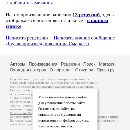
+
добавить замечания
На это произведение написано
13 рецензий
, здесь
отображается последняя, остальные -
в полном
списке
.
Написать рецензию
Написать личное сообщение
Другие произведения автора Смарагда
Авторы
Произведения
Рецензии
Поиск
Магазин
Вход для авторов
О портале
Стихи.ру
Проза.ру
Портал Стихи.ру предоставляет авторам возможность
свободной публикации своих литературных произведений в
сети Интернет на основании
пользовательского договора
.
Все авторские права на произведения принадлежат авторам
и охраняются
законом
. Перепечатка произведений возможна
Мы используем файлы cookie
только с согласия его автора, к которому вы можете
обратиться на его авторской странице. Ответственность за
для улучшения работы сайта.
тексты произведений авторы несут самостоятельно на
Оставаясь на сайте, вы
основании
правил публикации
и
законодательства
Российской Федерации
. Данные пользователей
соглашаетесь с условиями
обрабатываются на основании
Политики обработки персональных данных
.
использования файлов cookies.
Вы также можете посмотреть более подробную
информацию о портале
и
связаться с администрацией
.
Чтобы ознакомиться с