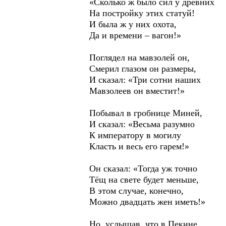
«Сколько ж было сил у древних
На постройку этих статуй!
И была ж у них охота,
Да и времени – вагон!»
Поглядел на мавзолей он,
Смерил глазом он размеры,
И сказал: «Три сотни наших
Мавзолеев он вместит!»
Побывал в гробнице Миней,
И сказал: «Весьма разумно
К императору в могилу
Класть и весь его гарем!»
Он сказал: «Тогда уж точно
Тёщ на свете будет меньше,
В этом случае, конечно,
Можно двадцать жен иметь!»
Но, услышав, что в Пекине