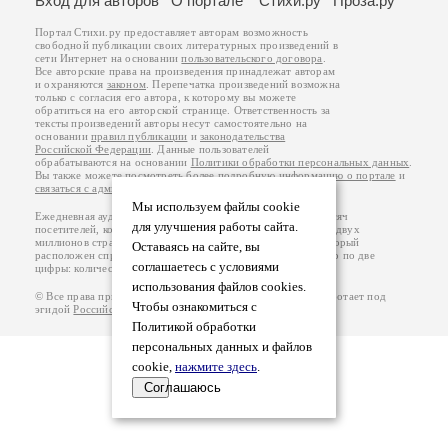
Вход для авторов
О портале
Стихи.ру
Проза.ру
Портал Стихи.ру предоставляет авторам возможность
свободной публикации своих литературных произведений в
сети Интернет на основании
пользовательского договора
.
Все авторские права на произведения принадлежат авторам
и охраняются
законом
. Перепечатка произведений возможна
только с согласия его автора, к которому вы можете
обратиться на его авторской странице. Ответственность за
тексты произведений авторы несут самостоятельно на
основании
правил публикации
и
законодательства
Российской Федерации
. Данные пользователей
обрабатываются на основании
Политики обработки персональных данных
.
Вы также можете посмотреть более подробную
информацию о портале
и
связаться с администрацией
.
Мы используем файлы cookie
Ежедневная аудитория портала Стихи.ру – порядка 200 тысяч
для улучшения работы сайта.
посетителей, которые в общей сумме просматривают более двух
миллионов страниц по данным счетчика посещаемости, который
Оставаясь на сайте, вы
расположен справа от этого текста. В каждой графе указано по две
соглашаетесь с условиями
цифры: количество просмотров и количество посетителей.
использования файлов cookies.
© Все права принадлежат авторам, 2000-2026. Портал работает под
Чтобы ознакомиться с
эгидой
Российского союза писателей
.
18+
Политикой обработки
персональных данных и файлов
cookie,
нажмите здесь
.
Соглашаюсь