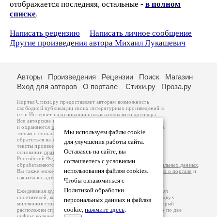
отображается последняя, остальные -
в полном
списке
.
Написать рецензию
Написать личное сообщение
Другие произведения автора Михаил Лукашевич
Авторы
Произведения
Рецензии
Поиск
Магазин
Вход для авторов
О портале
Стихи.ру
Проза.ру
Портал Стихи.ру предоставляет авторам возможность
свободной публикации своих литературных произведений в
сети Интернет на основании
пользовательского договора
.
Все авторские права на произведения принадлежат авторам
и охраняются
законом
. Перепечатка произведений возможна
Мы используем файлы cookie
только с согласия его автора, к которому вы можете
обратиться на его авторской странице. Ответственность за
для улучшения работы сайта.
тексты произведений авторы несут самостоятельно на
Оставаясь на сайте, вы
основании
правил публикации
и
законодательства
Российской Федерации
. Данные пользователей
соглашаетесь с условиями
обрабатываются на основании
Политики обработки персональных данных
.
использования файлов cookies.
Вы также можете посмотреть более подробную
информацию о портале
и
связаться с администрацией
.
Чтобы ознакомиться с
Политикой обработки
Ежедневная аудитория портала Стихи.ру – порядка 200 тысяч
посетителей, которые в общей сумме просматривают более двух
персональных данных и файлов
миллионов страниц по данным счетчика посещаемости, который
cookie,
нажмите здесь
.
расположен справа от этого текста. В каждой графе указано по две
цифры: количество просмотров и количество посетителей.