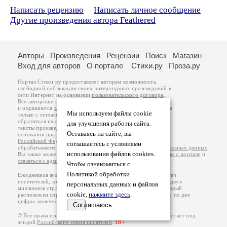
Написать рецензию
Написать личное сообщение
Другие произведения автора Feathered
Авторы
Произведения
Рецензии
Поиск
Магазин
Вход для авторов
О портале
Стихи.ру
Проза.ру
Портал Стихи.ру предоставляет авторам возможность
свободной публикации своих литературных произведений в
сети Интернет на основании
пользовательского договора
.
Все авторские права на произведения принадлежат авторам
и охраняются
законом
. Перепечатка произведений возможна
Мы используем файлы cookie
только с согласия его автора, к которому вы можете
обратиться на его авторской странице. Ответственность за
для улучшения работы сайта.
тексты произведений авторы несут самостоятельно на
Оставаясь на сайте, вы
основании
правил публикации
и
законодательства
Российской Федерации
. Данные пользователей
соглашаетесь с условиями
обрабатываются на основании
Политики обработки персональных данных
.
использования файлов cookies.
Вы также можете посмотреть более подробную
информацию о портале
и
связаться с администрацией
.
Чтобы ознакомиться с
Политикой обработки
Ежедневная аудитория портала Стихи.ру – порядка 200 тысяч
посетителей, которые в общей сумме просматривают более двух
персональных данных и файлов
миллионов страниц по данным счетчика посещаемости, который
cookie,
нажмите здесь
.
расположен справа от этого текста. В каждой графе указано по две
цифры: количество просмотров и количество посетителей.
Соглашаюсь
© Все права принадлежат авторам, 2000-2026. Портал работает под
эгидой
Российского союза писателей
.
18+